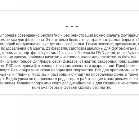
✱ ✱ ✱
 проекте совершенно бесплатно и без регистрации можно скачать фотошаб
ематикам для фотошопа. Это готовые бесплатные красивые рамки формата 
ографий предназначенные детям и всей семьи. Романтические, прикольные, 
 поздравления с 8 марта, 23 февраля, заготовки шаблоны для фотомонтажа,
, календари, портфолио ученика 1 класса, обложки на DVD диски, меню букле
исания уроков, шаблоны визиток и костюмов, коллекции этикеток на бутылки. 
ги, бланки грамот, дипломов, сертификатов, открыток, свадебных приглашени
гое. PSD исходники Фотошопа отличного качества и разрешения. Профессио
парт. Разнообразные скрап наборы для творчества. Все для программы Фото
экшены и плагины. Красивый растровый клипарт на прозрачном фоне, а также
рт. Видео уроки по графическим редакторам работающие с растровыми и ве
жениями. Лучшие программы софт для дизайнеров, а для создания качествен
монтажа готовые футажи скачать бесплатно.