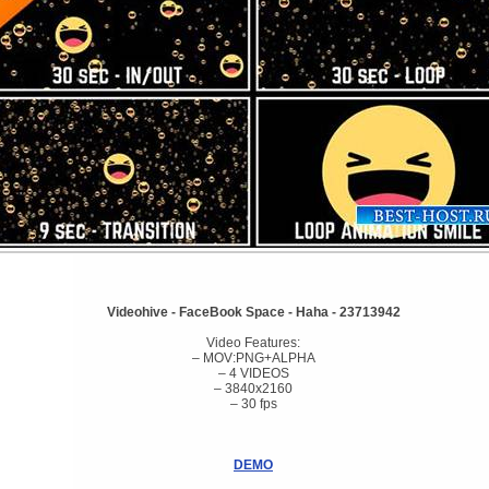
Videohive - FaceBook Space - Haha - 23713942
Video Features:
– MOV:PNG+ALPHA
– 4 VIDEOS
– 3840x2160
– 30 fps
DEMO