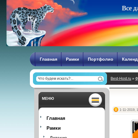
В
с
е
д
Главная
Рамки
Портфолио
Календ
Best-Host.ru
»
Ф
МЕНЮ
1-11-2019, 
Главная
Рамки
Детские