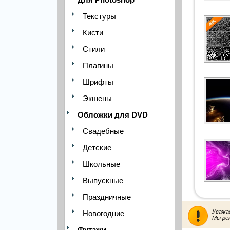
Текстуры
Кисти
Стили
Плагины
Шрифты
Экшены
Обложки для DVD
Свадебные
Детские
Школьные
Выпускные
Праздничные
Уважа
Новогодние
Мы ре
Футажи