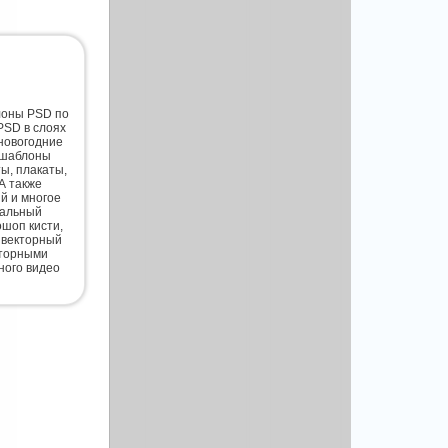
лоны PSD по
PSD в слоях
новогодние
 шаблоны
ты, плакаты,
А также
й и многое
нальный
шоп кисти,
 векторный
кторными
ного видео