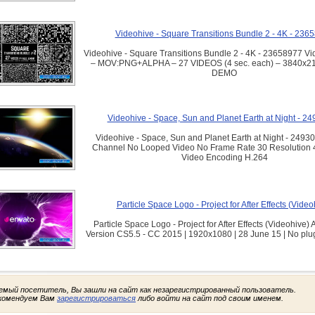
Videohive - Square Transitions Bundle 2 - 4K - 236
Videohive - Square Transitions Bundle 2 - 4K - 23658977 Vi
– MOV:PNG+ALPHA – 27 VIDEOS (4 sec. each) – 3840x21
DEMO
Videohive - Space, Sun and Planet Earth at Night - 2
Videohive - Space, Sun and Planet Earth at Night - 2493
Channel No Looped Video No Frame Rate 30 Resolution
Video Encoding H.264
Particle Space Logo - Project for After Effects (Video
Particle Space Logo - Project for After Effects (Videohive) A
Version CS5.5 - CC 2015 | 1920x1080 | 28 June 15 | No plu
емый посетитель, Вы зашли на сайт как незарегистрированный пользователь.
комендуем Вам
зарегистрироваться
либо войти на сайт под своим именем.