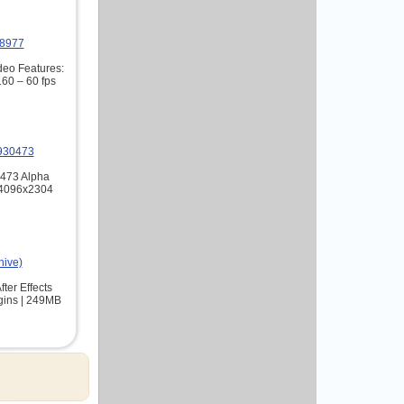
58977
deo Features:
60 – 60 fps
4930473
0473 Alpha
 4096x2304
hive)
fter Effects
gins | 249MB