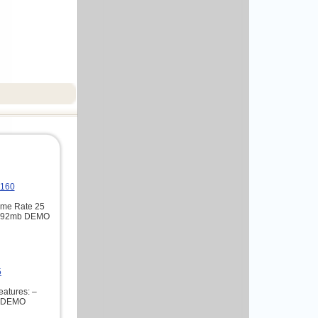
9160
ame Rate 25
02.92mb DEMO
5
atures: –
s DEMO