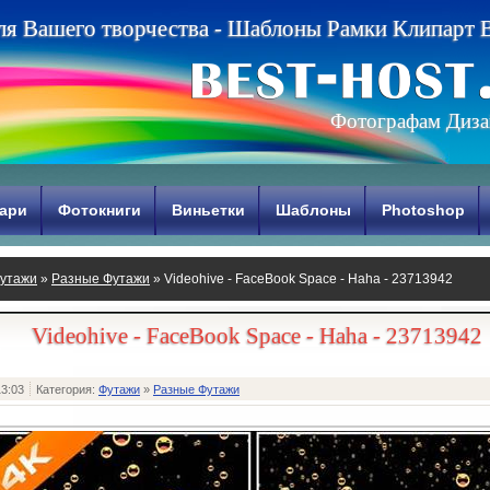
л
я
В
а
ш
е
г
о
т
в
о
р
ч
е
с
т
в
а
-
Ш
а
б
л
о
н
ы
Р
а
м
к
и
К
л
и
п
а
р
т
Фотографам Диза
ари
Фотокниги
Виньетки
Шаблоны
Photoshop
утажи
»
Разные Футажи
» Videohive - FaceBook Space - Haha - 23713942
Videohive - FaceBook Space - Haha - 23713942
13:03
Категория:
Футажи
»
Разные Футажи