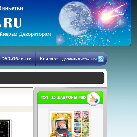
В
и
н
ь
е
т
к
и
йнерам Декораторам
DVD-Обложки
Клипарт
Добавить в источники
ТОП - 10 ШАБЛОНЫ PSD