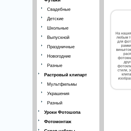
Свадебные
Детские
Школьные
На нашем
Выпускной
любым т
для фот
рамки
Праздничные
виньеток
расп
Новогодние
фотокни
дру
Разные
фотокли
стили, 
Растровый клипарт
клипа
изобра
Мультфильмы
Украшения
Разный
Уроки Фотошопа
Фотомонтаж
Скрап наборы