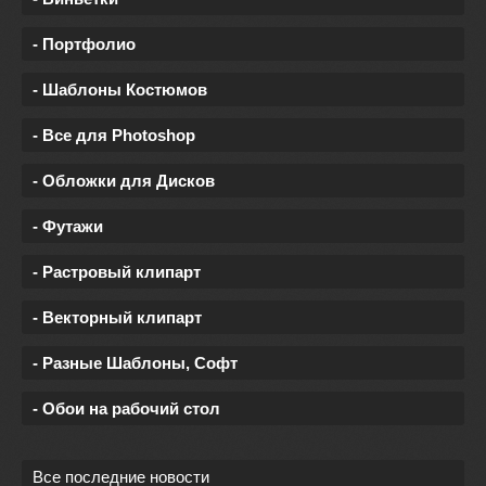
- Портфолио
- Шаблоны Костюмов
- Все для Photoshop
- Обложки для Дисков
- Футажи
- Растровый клипарт
- Векторный клипарт
- Разные Шаблоны, Софт
- Обои на рабочий стол
Все последние новости