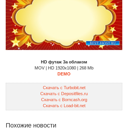
HD футаж За облаком
MOV | HD 1920x1080 | 268 Mb
DEMO
Скачать с Turbobit.net
Скачать с Depositfiles.ru
Скачать с Borncash.org
Скачать с Load-bit.net
Похожие новости