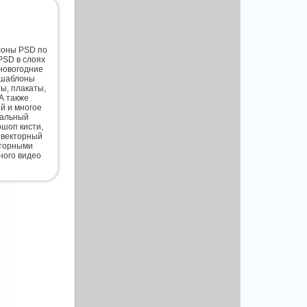
лоны PSD по
PSD в слоях
новогодние
 шаблоны
ты, плакаты,
А также
й и многое
нальный
шоп кисти,
 векторный
кторными
ного видео