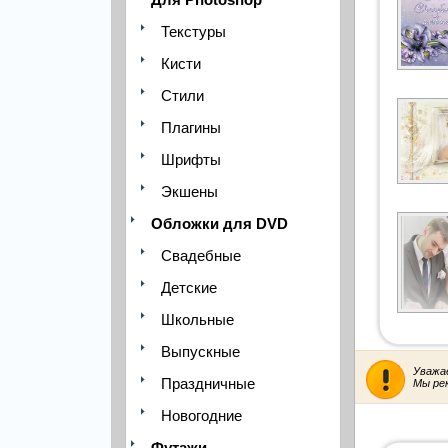
Текстуры
Кисти
Стили
Плагины
Шрифты
Экшены
Обложки для DVD
Свадебные
Детские
Школьные
Выпускные
Уважа
Праздничные
Мы ре
Новогодние
Футажи