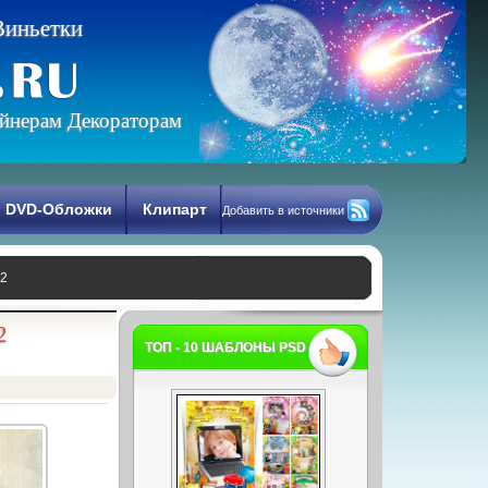
В
и
н
ь
е
т
к
и
йнерам Декораторам
DVD-Обложки
Клипарт
Добавить в источники
ч2
2
ТОП - 10 ШАБЛОНЫ PSD