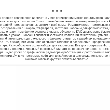
✱ ✱ ✱
 проекте совершенно бесплатно и без регистрации можно скачать фотошаб
ематикам для фотошопа. Это готовые бесплатные красивые рамки формата 
ографий предназначенные детям и всей семьи. Романтические, прикольные, 
 поздравления с 8 марта, 23 февраля, заготовки шаблоны для фотомонтажа,
, календари, портфолио ученика 1 класса, обложки на DVD диски, меню букле
исания уроков, шаблоны визиток и костюмов, коллекции этикеток на бутылки. 
ги, бланки грамот, дипломов, сертификатов, открыток, свадебных приглашени
гое. PSD исходники Фотошопа отличного качества и разрешения. Профессио
парт. Разнообразные скрап наборы для творчества. Все для программы Фото
экшены и плагины. Красивый растровый клипарт на прозрачном фоне, а также
рт. Видео уроки по графическим редакторам работающие с растровыми и ве
жениями. Лучшие программы софт для дизайнеров, а для создания качествен
монтажа готовые футажи скачать бесплатно.