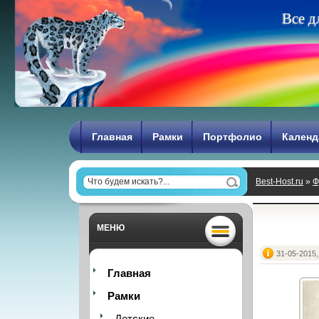
В
с
е
д
Главная
Рамки
Портфолио
Календ
Best-Host.ru
»
Ф
МЕНЮ
31-05-2015,
Главная
Рамки
Детские