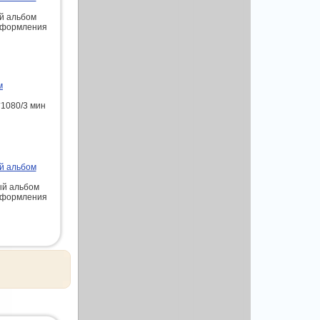
й альбом
оформления
м
*1080/3 мин
й альбом
ый альбом
оформления