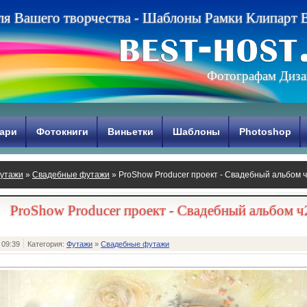
л
я
В
а
ш
е
г
о
т
в
о
р
ч
е
с
т
в
а
-
Ш
а
б
л
о
н
ы
Р
а
м
к
и
К
л
и
п
а
р
т
Фотографам Диза
ари
Фотокниги
Виньетки
Шаблоны
Photoshop
утажи
»
Свадебные футажи
» ProShow Producer проект - Свадебный альбом 
ProShow Producer проект - Свадебный альбом ч
 09:39
Категория:
Футажи
»
Свадебные футажи