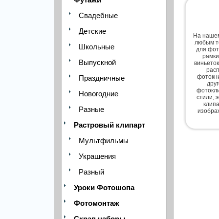
Свадебные
Детские
На нашем
любым т
Школьные
для фот
рамки
Выпускной
виньеток
расп
фотокни
Праздничные
дру
фотокли
Новогодние
стили, 
клипа
Разные
изобра
Растровый клипарт
Мультфильмы
Украшения
Разный
Уроки Фотошопа
Фотомонтаж
Скрап наборы