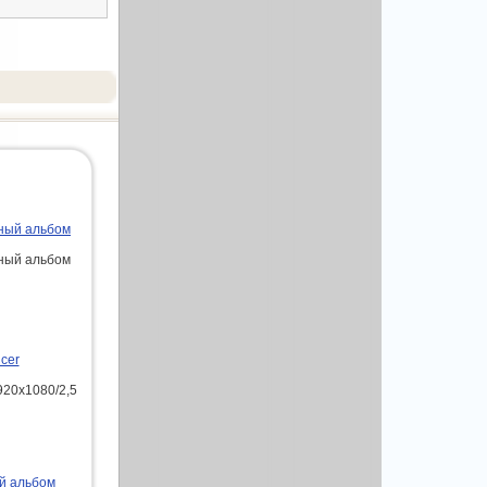
бный альбом
бный альбом
cer
920х1080/2,5
й альбом