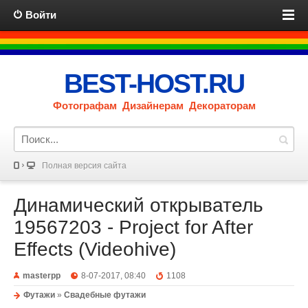
Войти
BEST-HOST.RU
Фотографам Дизайнерам Декораторам
Полная версия сайта
Динамический открыватель
19567203 - Project for After
Effects (Videohive)
masterpp
8-07-2017, 08:40
1108
Футажи
»
Свадебные футажи