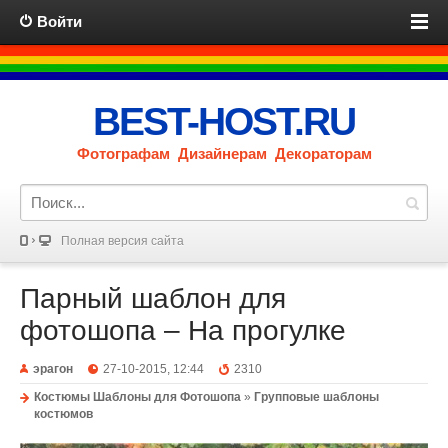
Войти
BEST-HOST.RU
Фотографам Дизайнерам Декораторам
Полная версия сайта
Парный шаблон для
фотошопа – На прогулке
эрагон
27-10-2015, 12:44
2310
Костюмы Шаблоны для Фотошопа
»
Групповые шаблоны
костюмов