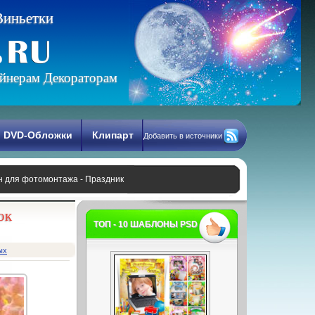
В
и
н
ь
е
т
к
и
йнерам Декораторам
DVD-Обложки
Клипарт
Добавить в источники
 для фотомонтажа - Праздник
ок
ТОП - 10 ШАБЛОНЫ PSD
ых