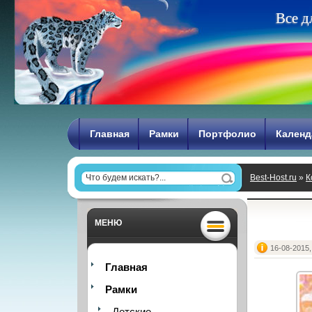
В
с
е
д
Главная
Рамки
Портфолио
Календ
Best-Host.ru
»
К
ярких красок
МЕНЮ
16-08-2015,
Главная
Рамки
Детские