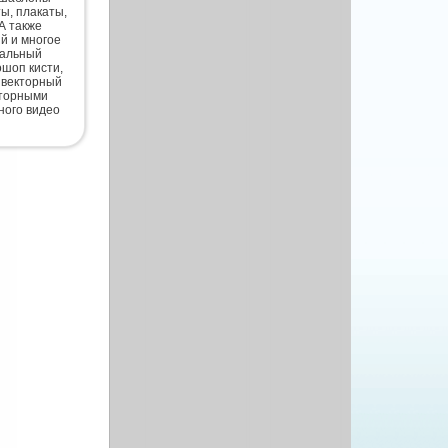
ты, плакаты,
А также
й и многое
нальный
шоп кисти,
 векторный
кторными
ного видео