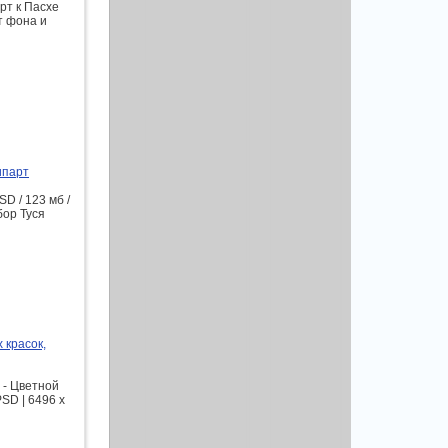
рт к Пасхе
т фона и
ипарт
D / 123 мб /
бор Туся
 красок,
 - Цветной
SD | 6496 x