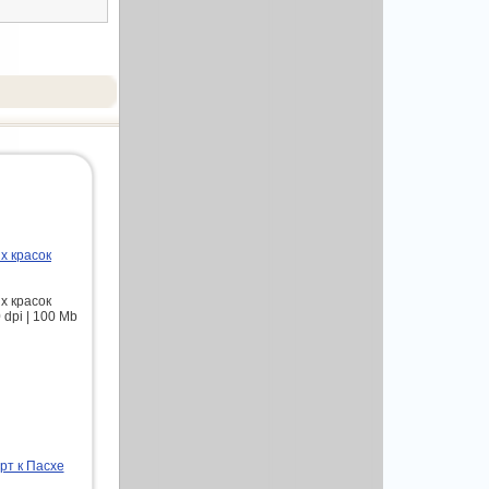
х красок
х красок
 dpi | 100 Mb
рт к Пасхе