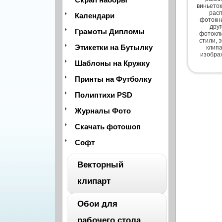
виньеток
расп
Календари
фотокни
дру
Грамоты Дипломы
фотокли
стили, 
Этикетки на Бутылку
клипа
изобра
Шаблоны на Кружку
Принты на Футболку
Полиптихи PSD
Журналы Фото
Скачать фотошоп
Софт
Векторный
клипарт
Обои для
ВЕСЬ
рабочего стола