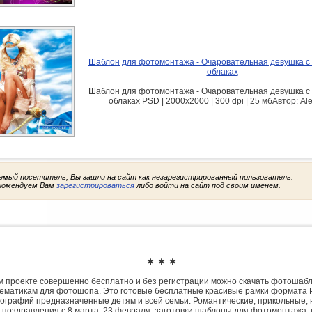
Шаблон для фотомонтажа - Очаровательная девушка с 
облаках
Шаблон для фотомонтажа - Очаровательная девушка с 
облаках PSD | 2000x2000 | 300 dpi | 25 мбАвтор: Al
емый посетитель, Вы зашли на сайт как незарегистрированный пользователь.
комендуем Вам
зарегистрироваться
либо войти на сайт под своим именем.
✱ ✱ ✱
 проекте совершенно бесплатно и без регистрации можно скачать фотошаб
ематикам для фотошопа. Это готовые бесплатные красивые рамки формата 
ографий предназначенные детям и всей семьи. Романтические, прикольные, 
 поздравления с 8 марта, 23 февраля, заготовки шаблоны для фотомонтажа,