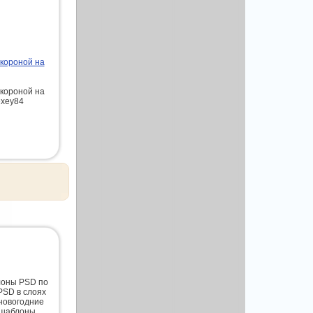
короной на
короной на
exey84
лоны PSD по
PSD в слоях
новогодние
 шаблоны