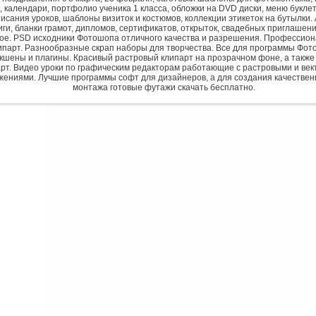
, календари, портфолио ученика 1 класса, обложки на DVD диски, меню букле
исания уроков, шаблоны визиток и костюмов, коллекции этикеток на бутылки. 
ги, бланки грамот, дипломов, сертификатов, открыток, свадебных приглашени
гое. PSD исходники Фотошопа отличного качества и разрешения. Профессио
парт. Разнообразные скрап наборы для творчества. Все для программы Фото
экшены и плагины. Красивый растровый клипарт на прозрачном фоне, а также
рт. Видео уроки по графическим редакторам работающие с растровыми и ве
жениями. Лучшие программы софт для дизайнеров, а для создания качествен
монтажа готовые футажи скачать бесплатно.