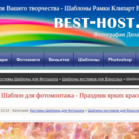
л
я
В
а
ш
е
г
о
т
в
о
р
ч
е
с
т
в
а
-
Ш
а
б
л
о
н
ы
Р
а
м
к
и
К
л
и
п
а
р
т
Фотографам Диза
ари
Фотокниги
Виньетки
Шаблоны
Photoshop
остюмы Шаблоны для Фотошопа
»
Шаблоны костюмов для Взрослых
» Шаблон
Шаблон для фотомонтажа - Праздник ярких крас
 13:14
Категория:
Костюмы Шаблоны для Фотошопа
»
Шаблоны костюмов для Взросл