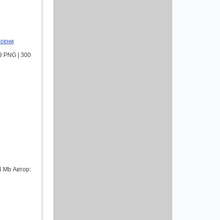
осени
 PNG | 300
4 Mb Автор: