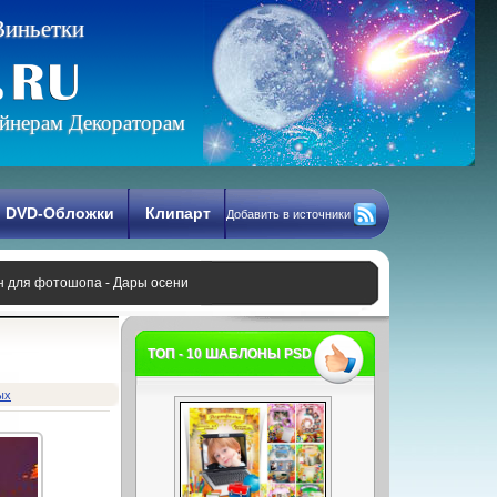
В
и
н
ь
е
т
к
и
йнерам Декораторам
DVD-Обложки
Клипарт
Добавить в источники
 для фотошопа - Дары осени
ТОП - 10 ШАБЛОНЫ PSD
ых