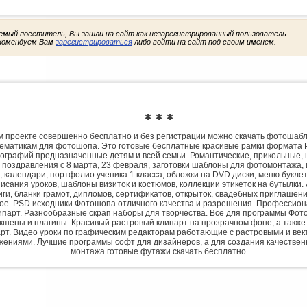
емый посетитель, Вы зашли на сайт как незарегистрированный пользователь.
комендуем Вам
зарегистрироваться
либо войти на сайт под своим именем.
✱ ✱ ✱
 проекте совершенно бесплатно и без регистрации можно скачать фотошаб
ематикам для фотошопа. Это готовые бесплатные красивые рамки формата 
ографий предназначенные детям и всей семьи. Романтические, прикольные, 
 поздравления с 8 марта, 23 февраля, заготовки шаблоны для фотомонтажа,
, календари, портфолио ученика 1 класса, обложки на DVD диски, меню букле
исания уроков, шаблоны визиток и костюмов, коллекции этикеток на бутылки. 
ги, бланки грамот, дипломов, сертификатов, открыток, свадебных приглашени
гое. PSD исходники Фотошопа отличного качества и разрешения. Профессио
парт. Разнообразные скрап наборы для творчества. Все для программы Фото
экшены и плагины. Красивый растровый клипарт на прозрачном фоне, а также
рт. Видео уроки по графическим редакторам работающие с растровыми и ве
жениями. Лучшие программы софт для дизайнеров, а для создания качествен
монтажа готовые футажи скачать бесплатно.