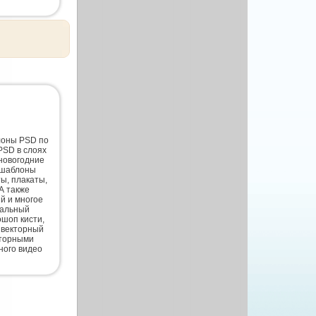
лоны PSD по
PSD в слоях
новогодние
 шаблоны
ты, плакаты,
А также
й и многое
нальный
шоп кисти,
 векторный
кторными
ного видео