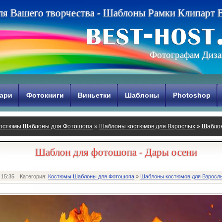
л
я
В
а
ш
е
г
о
т
в
о
р
ч
е
с
т
в
а
-
Ш
а
б
л
о
н
ы
Р
а
м
к
и
К
л
и
п
а
р
т
Фотографам Диза
ари
Фотокниги
Виньетки
Шаблоны
Photoshop
остюмы Шаблоны для Фотошопа
»
Шаблоны костюмов для Взрослых
» Шаблон
Шаблон для фотошопа - Дары осени
 15:35
Категория:
Костюмы Шаблоны для Фотошопа
»
Шаблоны костюмов для Взросл