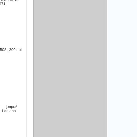
1971
08 | 300 dpi
 - Щедрой
r: Lantana