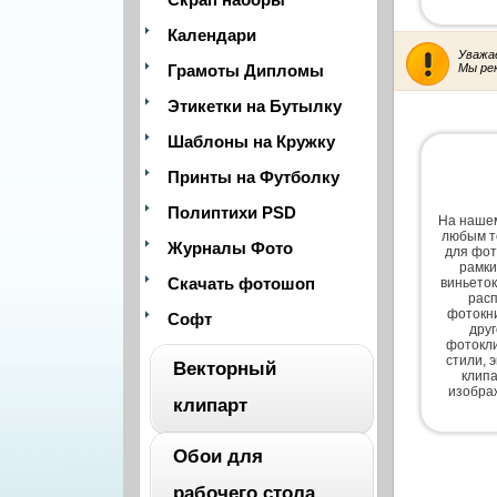
Календари
Уважа
Грамоты Дипломы
Мы ре
Этикетки на Бутылку
Шаблоны на Кружку
Принты на Футболку
Полиптихи PSD
На нашем
любым т
Журналы Фото
для фот
рамки
Скачать фотошоп
виньеток
расп
фотокни
Софт
дру
фотокли
стили, 
Векторный
клипа
изобра
клипарт
Обои для
ВЕСЬ
рабочего стола