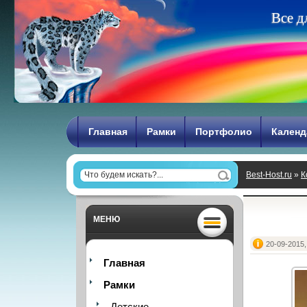
В
с
е
д
Главная
Рамки
Портфолио
Календ
Best-Host.ru
»
К
МЕНЮ
20-09-2015,
Главная
Рамки
Детские