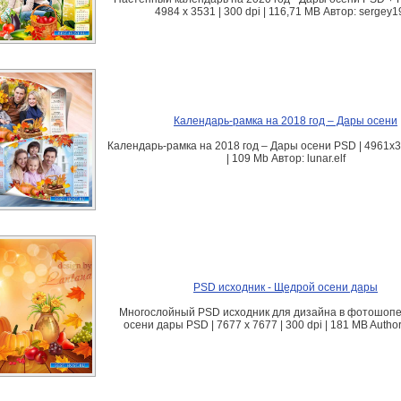
4984 x 3531 | 300 dpi | 116,71 MB Автор: sergey
Календарь-рамка на 2018 год – Дары осени
Календарь-рамка на 2018 год – Дары осени PSD | 4961x35
| 109 Mb Автор: lunar.elf
PSD исходник - Щедрой осени дары
Многослойный PSD исходник для дизайна в фотошопе
осени дары PSD | 7677 x 7677 | 300 dpi | 181 MB Autho