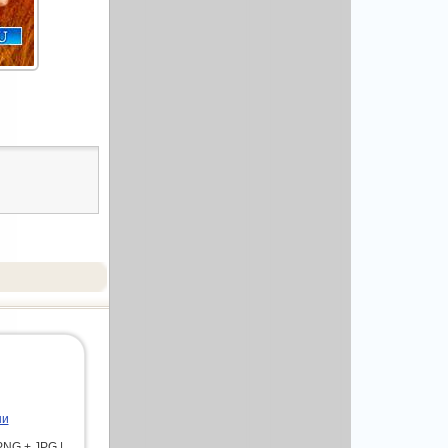
ни
PNG + JPG |