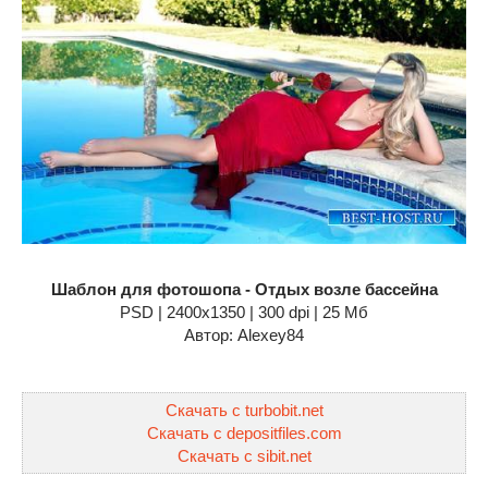
Шаблон для фотошопа - Отдых возле бассейна
PSD | 2400x1350 | 300 dpi | 25 Мб
Автор: Alexey84
Скачать с turbobit.net
Скачать с depositfiles.com
Скачать с sibit.net