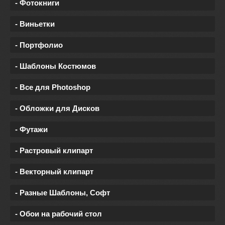
- Фотокниги
- Виньетки
- Портфолио
- Шаблоны Костюмов
- Все для Photoshop
- Обложки для Дисков
- Футажи
- Растровый клипарт
- Векторный клипарт
- Разные Шаблоны, Софт
- Обои на рабочий стол