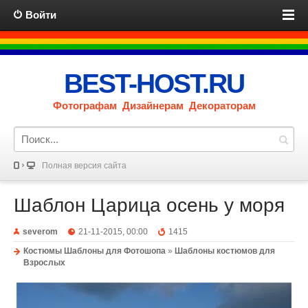
Войти
BEST-HOST.RU
Фотографам Дизайнерам Декораторам
Полная версия сайта
Шаблон Царица осень у моря
severom
21-11-2015, 00:00
1415
Костюмы Шаблоны для Фотошопа
»
Шаблоны костюмов для
Взрослых