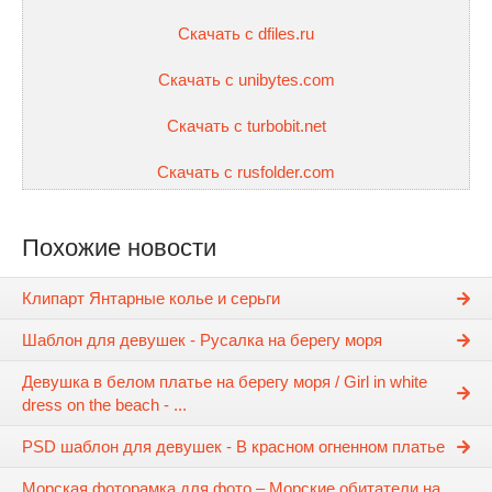
Скачать с dfiles.ru
Скачать с unibytes.com
Скачать с turbobit.net
Скачать с rusfolder.com
Похожие новости
Клипарт Янтарные колье и серьги
Шаблон для девушек - Русалка на берегу моря
Девушка в белом платье на берегу моря / Girl in white
dress on the beach - ...
PSD шаблон для девушек - В красном огненном платье
Морская фоторамка для фото – Морские обитатели на