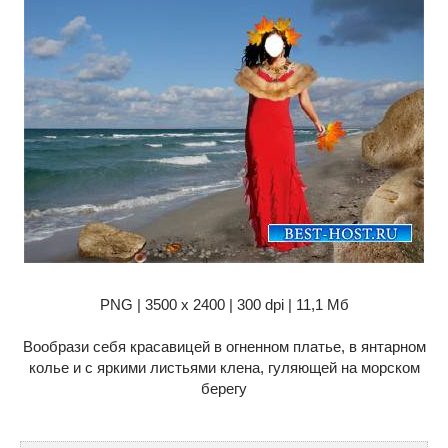
PNG | 3500 х 2400 | 300 dpi | 11,1 Мб
Вообрази себя красавицей в огненном платье, в янтарном
колье и с яркими листьями клена, гуляющей на морском
берегу