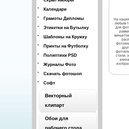
Календари
Грамоты Дипломы
На нашем
любым т
Этикетки на Бутылку
для фот
рамки
виньеток
Шаблоны на Кружку
расп
фотокни
Принты на Футболку
дру
фотокли
Полиптихи PSD
стили, 
клипа
изобра
Журналы Фото
Скачать фотошоп
Софт
Векторный
клипарт
Обои для
ВЕСЬ
рабочего стола