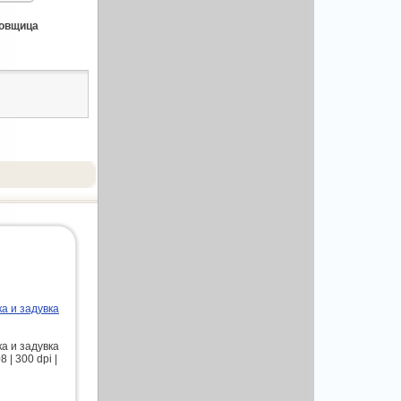
цовщица
а и задувка
а и задувка
| 300 dpi |