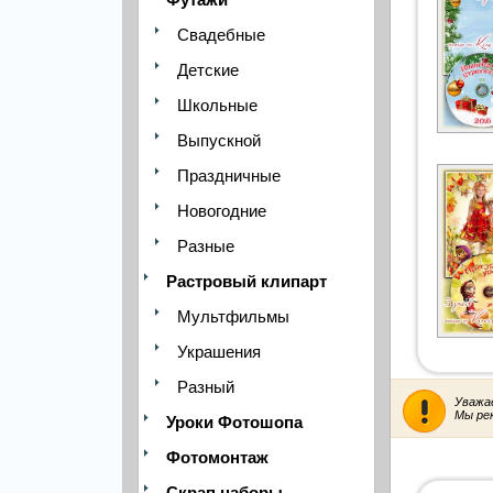
Свадебные
Детские
Школьные
Выпускной
Праздничные
Новогодние
Разные
Растровый клипарт
Мультфильмы
Украшения
Разный
Уважа
Мы ре
Уроки Фотошопа
Фотомонтаж
Скрап наборы