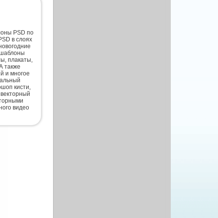
лоны PSD по
PSD в слоях
новогодние
 шаблоны
ты, плакаты,
А также
й и многое
нальный
шоп кисти,
 векторный
кторными
ного видео