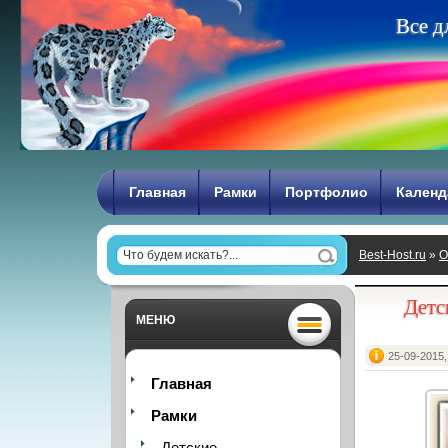
В
с
е
д
Главная
Рамки
Портфолио
Календ
Best-Host.ru
»
О
фотошопа - Ма
Детс
МЕНЮ
25-09-2015,
Главная
Рамки
Детские