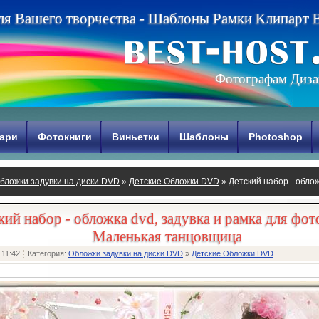
л
я
В
а
ш
е
г
о
т
в
о
р
ч
е
с
т
в
а
-
Ш
а
б
л
о
н
ы
Р
а
м
к
и
К
л
и
п
а
р
т
Фотографам Диза
ари
Фотокниги
Виньетки
Шаблоны
Photoshop
бложки задувки на диски DVD
»
Детские Обложки DVD
» Детский набор - облож
ленькая танцовщица
кий набор - обложка dvd, задувка и рамка для фот
Маленькая танцовщица
 11:42
Категория:
Обложки задувки на диски DVD
»
Детские Обложки DVD