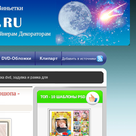
В
и
н
ь
е
т
к
и
йнерам Декораторам
DVD-Обложки
Клипарт
Добавить в источники
ка dvd, задувка и рамка для
ошопа -
ТОП - 10 ШАБЛОНЫ PSD