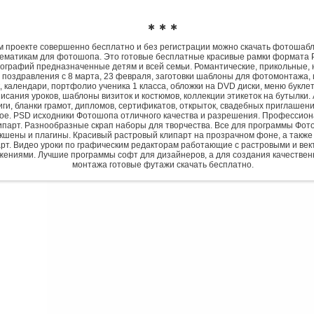
✱ ✱ ✱
 проекте совершенно бесплатно и без регистрации можно скачать фотошаб
ематикам для фотошопа. Это готовые бесплатные красивые рамки формата 
ографий предназначенные детям и всей семьи. Романтические, прикольные, 
 поздравления с 8 марта, 23 февраля, заготовки шаблоны для фотомонтажа,
, календари, портфолио ученика 1 класса, обложки на DVD диски, меню букле
исания уроков, шаблоны визиток и костюмов, коллекции этикеток на бутылки. 
ги, бланки грамот, дипломов, сертификатов, открыток, свадебных приглашени
гое. PSD исходники Фотошопа отличного качества и разрешения. Профессио
парт. Разнообразные скрап наборы для творчества. Все для программы Фото
экшены и плагины. Красивый растровый клипарт на прозрачном фоне, а также
рт. Видео уроки по графическим редакторам работающие с растровыми и ве
жениями. Лучшие программы софт для дизайнеров, а для создания качествен
монтажа готовые футажи скачать бесплатно.