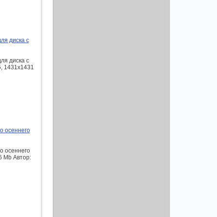
ля диска с
ля диска с
5, 1431x1431
ео осеннего
ео осеннего
6 Mb Автор: