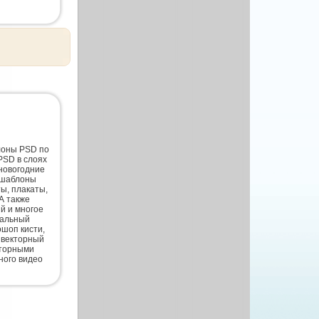
лоны PSD по
PSD в слоях
новогодние
 шаблоны
ты, плакаты,
А также
й и многое
нальный
шоп кисти,
 векторный
кторными
ного видео