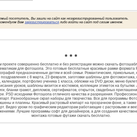
емый посетитель, Вы зашли на сайт как незарегистрированный пользователь.
комендуем Вам
зарегистрироваться
либо войти на сайт под своим именем.
✱ ✱ ✱
 проекте совершенно бесплатно и без регистрации можно скачать фотошаб
ематикам для фотошопа. Это готовые бесплатные красивые рамки формата 
ографий предназначенные детям и всей семьи. Романтические, прикольные, 
 поздравления с 8 марта, 23 февраля, заготовки шаблоны для фотомонтажа,
, календари, портфолио ученика 1 класса, обложки на DVD диски, меню букле
исания уроков, шаблоны визиток и костюмов, коллекции этикеток на бутылки. 
ги, бланки грамот, дипломов, сертификатов, открыток, свадебных приглашени
гое. PSD исходники Фотошопа отличного качества и разрешения. Профессио
парт. Разнообразные скрап наборы для творчества. Все для программы Фото
экшены и плагины. Красивый растровый клипарт на прозрачном фоне, а также
рт. Видео уроки по графическим редакторам работающие с растровыми и ве
жениями. Лучшие программы софт для дизайнеров, а для создания качествен
монтажа готовые футажи скачать бесплатно.