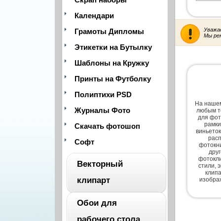
Календари
Уважа
Грамоты Дипломы
Мы ре
Этикетки на Бутылку
Шаблоны на Кружку
Принты на Футболку
Полиптихи PSD
На нашем
Журналы Фото
любым т
для фот
рамки
Скачать фотошоп
виньеток
расп
Софт
фотокни
дру
фотокли
Векторный
стили, 
клипа
клипарт
изобра
Обои для
ВЕСЬ
рабочего стола