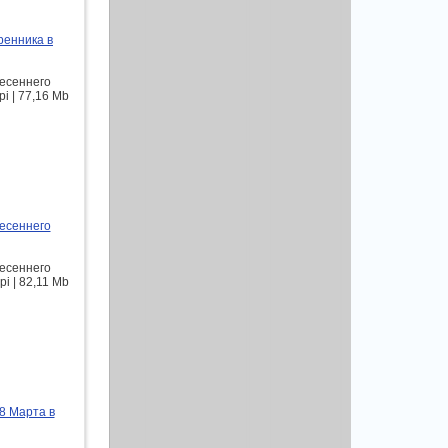
ренника в
весеннего
i | 77,16 Mb
весеннего
весеннего
i | 82,11 Mb
8 Марта в