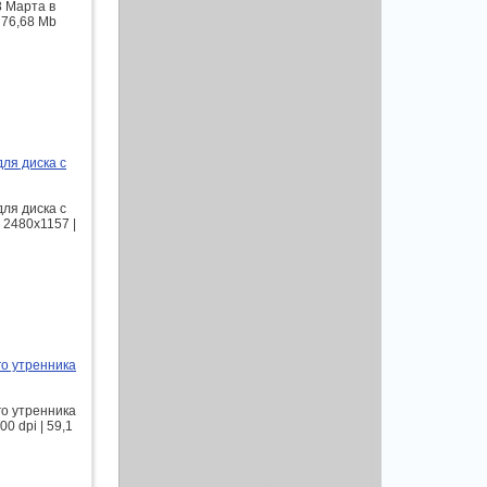
8 Марта в
 76,68 Mb
для диска с
для диска с
 2480x1157 |
го утренника
го утренника
0 dpi | 59,1