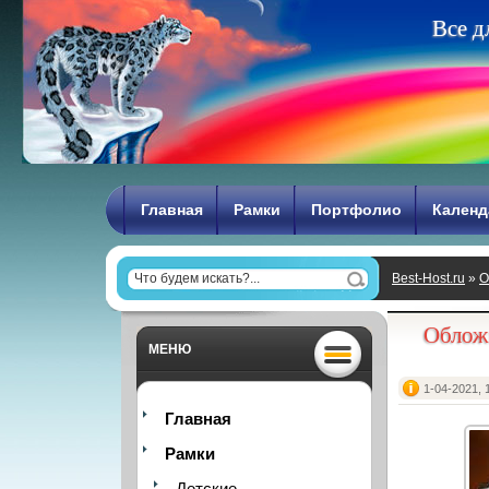
В
с
е
д
Главная
Рамки
Портфолио
Календ
Best-Host.ru
»
О
рождения
Обложк
МЕНЮ
1-04-2021, 
Главная
Рамки
Детские