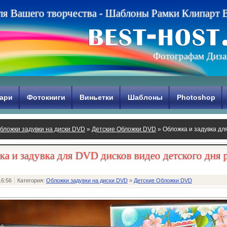
л
я
В
а
ш
е
г
о
т
в
о
р
ч
е
с
т
в
а
-
Ш
а
б
л
о
н
ы
Р
а
м
к
и
К
л
и
п
а
р
т
Фотографам Диза
ари
Фотокниги
Виньетки
Шаблоны
Photoshop
бложки задувки на диски DVD
»
Детские Обложки DVD
» Обложка и задувка дл
а и задувка для DVD дисков видео детского дня
16:56
Категория:
Обложки задувки на диски DVD
»
Детские Обложки DVD