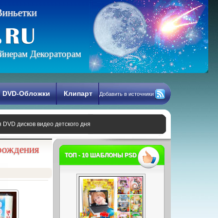
В
и
н
ь
е
т
к
и
йнерам Декораторам
DVD-Обложки
Клипарт
Добавить в источники
я DVD дисков видео детского дня
 рождения
ТОП - 10 ШАБЛОНЫ PSD