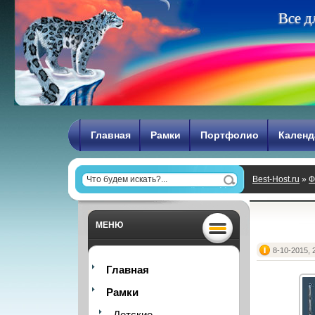
В
с
е
д
Главная
Рамки
Портфолио
Календ
Best-Host.ru
»
Ф
МЕНЮ
8-10-2015, 
Главная
Рамки
Детские