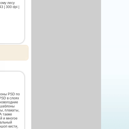
ному лесу
 | 300 dpi |
лоны PSD по
PSD в слоях
новогодние
 шаблоны
ты, плакаты,
А также
й и многое
нальный
шоп кисти,