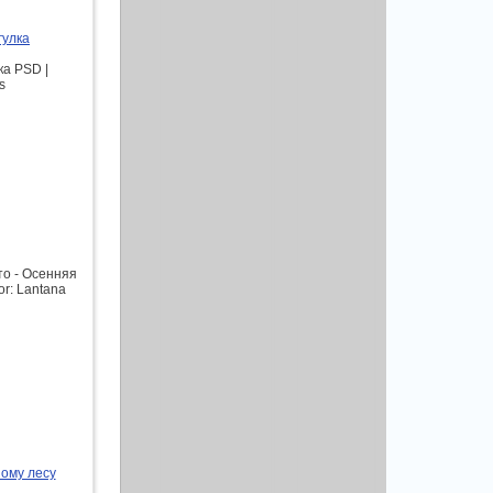
гулка
ка PSD |
s
о - Осенняя
or: Lantana
ному лесу