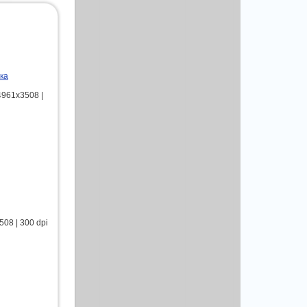
ка
4961x3508 |
08 | 300 dpi