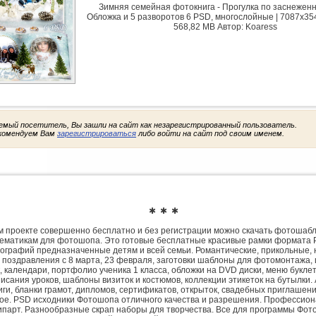
Зимняя семейная фотокнига - Прогулка по заснежен
Обложка и 5 разворотов 6 PSD, многослойные | 7087x3543
568,82 MB Автор: Koaress
емый посетитель, Вы зашли на сайт как незарегистрированный пользователь.
комендуем Вам
зарегистрироваться
либо войти на сайт под своим именем.
✱ ✱ ✱
 проекте совершенно бесплатно и без регистрации можно скачать фотошаб
ематикам для фотошопа. Это готовые бесплатные красивые рамки формата 
ографий предназначенные детям и всей семьи. Романтические, прикольные, 
 поздравления с 8 марта, 23 февраля, заготовки шаблоны для фотомонтажа,
, календари, портфолио ученика 1 класса, обложки на DVD диски, меню букле
исания уроков, шаблоны визиток и костюмов, коллекции этикеток на бутылки. 
ги, бланки грамот, дипломов, сертификатов, открыток, свадебных приглашени
гое. PSD исходники Фотошопа отличного качества и разрешения. Профессио
парт. Разнообразные скрап наборы для творчества. Все для программы Фото