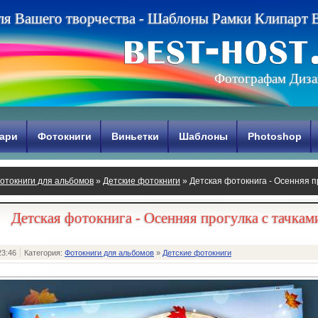
л
я
В
а
ш
е
г
о
т
в
о
р
ч
е
с
т
в
а
-
Ш
а
б
л
о
н
ы
Р
а
м
к
и
К
л
и
п
а
р
т
Фотографам Диза
ари
Фотокниги
Виньетки
Шаблоны
Photoshop
отокниги для альбомов
»
Детские фотокниги
» Детская фотокнига - Осенняя п
Детская фотокнига - Осенняя прогулка с тачкам
23:46
Категория:
Фотокниги для альбомов
»
Детские фотокниги