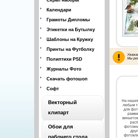
Календари
Грамоты Дипломы
Этикетки на Бутылку
Шаблоны на Кружку
Принты на Футболку
Уважа
Полиптихи PSD
Мы ре
Журналы Фото
Скачать фотошоп
Софт
На нашем
Векторный
любым т
для фот
клипарт
рамки
виньеток
расп
Обои для
фотокни
ВЕСЬ
дру
фотокли
рабочего стола