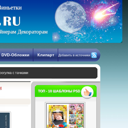
В
и
н
ь
е
т
к
и
йнерам Декораторам
DVD-Обложки
Клипарт
Добавить в источники
рогулка с тачками
и
ТОП - 10 ШАБЛОНЫ PSD