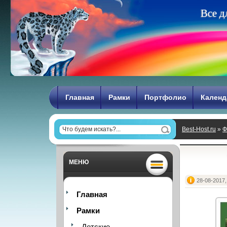
В
с
е
д
Главная
Рамки
Портфолио
Календ
Best-Host.ru
»
Ф
МЕНЮ
28-08-2017,
Главная
Рамки
Детские