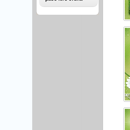
Архитектура
Бизнес
ВСЕ
Бэкграунды и фоны
Абстракция
Еда и напитки
Автомобили
Иконки и кнопки
Аниме
Красота и здоровье
Военные
Люди
Знаменитости
Образование
Игры
Объекты и вещи
Интерьер
Праздники и отдых
Искусство, кино
Культура, кино
Космос
Природа
Мультфильмы
Спорт
Праздники
Сборники
Животные