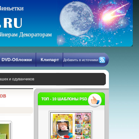
В
и
н
ь
е
т
к
и
йнерам Декораторам
DVD-Обложки
Клипарт
Добавить в источники
ашек и одуванчиков
ов
ТОП - 10 ШАБЛОНЫ PSD