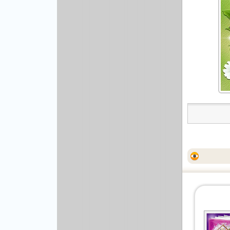
Другой вектор
Природа
Рисованая графика