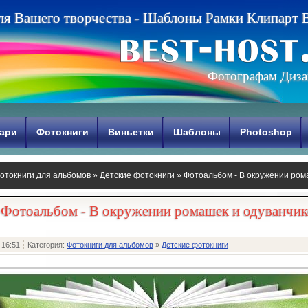
л
я
В
а
ш
е
г
о
т
в
о
р
ч
е
с
т
в
а
-
Ш
а
б
л
о
н
ы
Р
а
м
к
и
К
л
и
п
а
р
т
Фотографам Диза
ари
Фотокниги
Виньетки
Шаблоны
Photoshop
отокниги для альбомов
»
Детские фотокниги
» Фотоальбом - В окружении ром
Фотоальбом - В окружении ромашек и одуванчик
 16:51
Категория:
Фотокниги для альбомов
»
Детские фотокниги