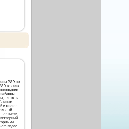
лоны PSD по
PSD в слоях
новогодние
 шаблоны
ты, плакаты,
А также
й и многое
нальный
шоп кисти,
 векторный
кторными
ного видео