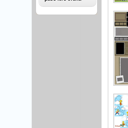
Архитектура
Бизнес
ВСЕ
Бэкграунды и фоны
Абстракция
Еда и напитки
Автомобили
Иконки и кнопки
Аниме
Красота и здоровье
Военные
Люди
Знаменитости
Образование
Игры
Объекты и вещи
Интерьер
Праздники и отдых
Искусство, кино
Культура, кино
Космос
Природа
Мультфильмы
Спорт
Праздники
Сборники
Животные