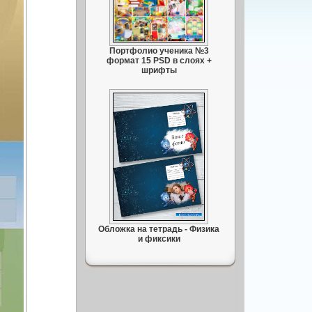
Портфолио ученика №3
формат 15 PSD в слоях +
шрифты
Обложка на тетрадь - Физика
и фиксики