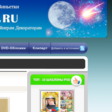
В
и
н
ь
е
т
к
и
йнерам Декораторам
DVD-Обложки
Клипарт
Добавить в источники
ТОП - 10 ШАБЛОНЫ PSD