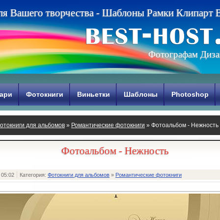
л
я
В
а
ш
е
г
о
т
в
о
р
ч
е
с
т
в
а
-
Ш
а
б
л
о
н
ы
Р
а
м
к
и
К
л
и
п
а
р
т
Фотографам Диза
ари
Фотокниги
Виньетки
Шаблоны
Photoshop
отокниги для альбомов
»
Романтические фотокниги
» Фотоальбом - Нежность
Фотоальбом - Нежность
 05:02
Категория:
Фотокниги для альбомов
»
Романтические фотокниги