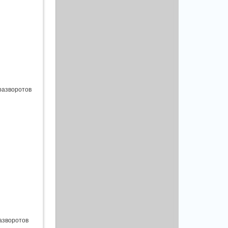
разворотов
азворотов