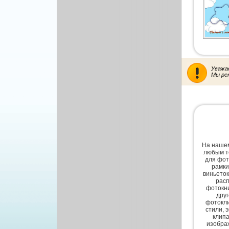
Другой вектор
Природа
Рисованая графика
Уважа
Мы ре
На нашем
любым т
для фот
рамки
виньеток
расп
фотокни
дру
фотокли
стили, 
клипа
изобра