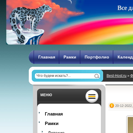
В
с
е
д
Главная
Рамки
Портфолио
Календ
Best-Host.ru
»
Ф
МЕНЮ
20-12-2022,
Главная
Рамки
Детские