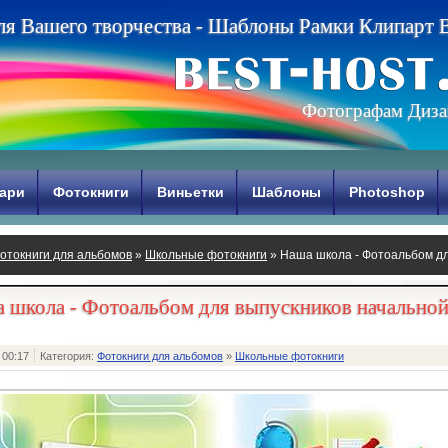
л
я
В
а
ш
е
г
о
т
в
о
р
ч
е
с
т
в
а
-
Ш
а
б
л
о
н
ы
Р
а
м
к
и
К
л
и
п
а
р
т
Фотографам Диза
ари
Фотокниги
Виньетки
Шаблоны
Photoshop
отокниги для альбомов
»
Школьные фотокниги
» Наша школа - Фотоальбом д
 школа - Фотоальбом для выпускников начально
 00:17
Категория:
Фотокниги для альбомов
»
Школьные фотокниги