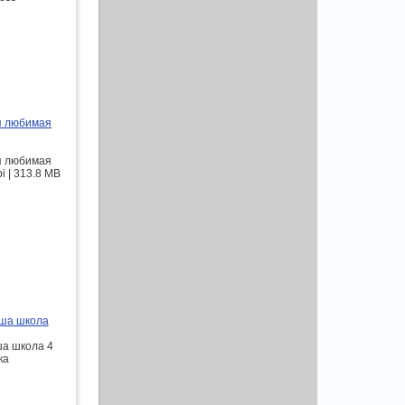
я любимая
я любимая
i | 313.8 MB
аша школа
ша школа 4
ка