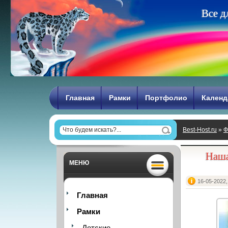
В
с
е
д
Главная
Рамки
Портфолио
Календ
Best-Host.ru
»
Ф
Наша
МЕНЮ
16-05-2022,
Главная
Рамки
Детские