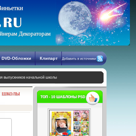
В
и
н
ь
е
т
к
и
йнерам Декораторам
DVD-Обложки
Клипарт
Добавить в источники
ля выпускников начальной школы
й школы
ТОП - 10 ШАБЛОНЫ PSD