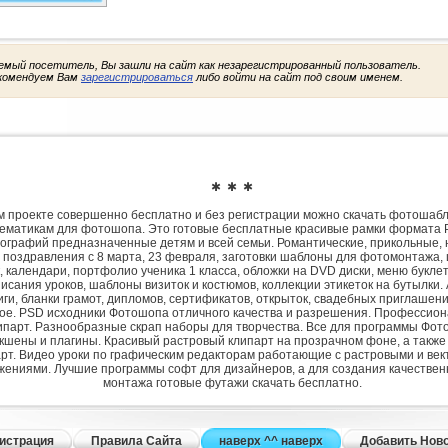
емый посетитель, Вы зашли на сайт как незарегистрированный пользователь.
комендуем Вам
зарегистрироваться
либо войти на сайт под своим именем.
✱ ✱ ✱
 проекте совершенно бесплатно и без регистрации можно скачать фотошаб
ематикам для фотошопа. Это готовые бесплатные красивые рамки формата 
ографий предназначенные детям и всей семьи. Романтические, прикольные, 
 поздравления с 8 марта, 23 февраля, заготовки шаблоны для фотомонтажа,
, календари, портфолио ученика 1 класса, обложки на DVD диски, меню букле
исания уроков, шаблоны визиток и костюмов, коллекции этикеток на бутылки. 
ги, бланки грамот, дипломов, сертификатов, открыток, свадебных приглашени
гое. PSD исходники Фотошопа отличного качества и разрешения. Профессио
парт. Разнообразные скрап наборы для творчества. Все для программы Фото
экшены и плагины. Красивый растровый клипарт на прозрачном фоне, а также
рт. Видео уроки по графическим редакторам работающие с растровыми и ве
жениями. Лучшие программы софт для дизайнеров, а для создания качествен
монтажа готовые футажи скачать бесплатно.
истрация
Правила Сайта
наверх ^^ наверх
Добавить Нов