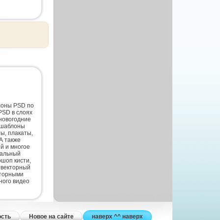
лоны PSD по
PSD в слоях
новогодние
 шаблоны
ты, плакаты,
А также
й и многое
нальный
шоп кисти,
 векторный
кторными
ного видео
ость
Новое на сайте
наверх ^^ наверх