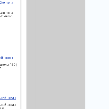
 Окончена
 Окончена
 Mb Автор:
ной школы
 школы PSD |
s
льной школы
льной школы
ress