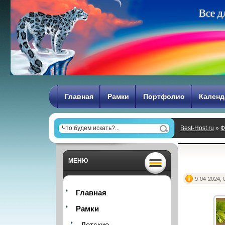
В
с
е
д
Главная
Рамки
Портфолио
Календ
Best-Host.ru
»
Ф
МЕНЮ
9-04-2024, 
Главная
Рамки
Детские