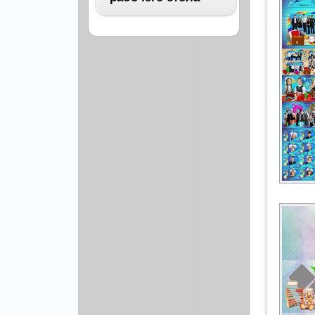
Архитектура
Бизнес
ВСЕ
Бэкграунды и фоны
Абстракция
Еда и напитки
Автомобили
Иконки и кнопки
Аниме
Красота и здоровье
Военные
Люди
Знаменитости
Образование
Игры
Объекты и вещи
Интерьер
Праздники и отдых
Искусство, кино
Культура, кино
Космос
Природа
Мультфильмы
Спорт
Праздники
Сборники
Животные