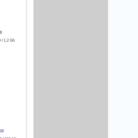
в
/ 1,2 Gb
ов