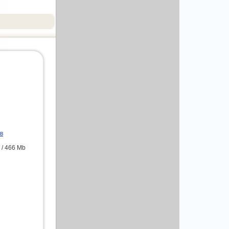
в
/ 466 Mb