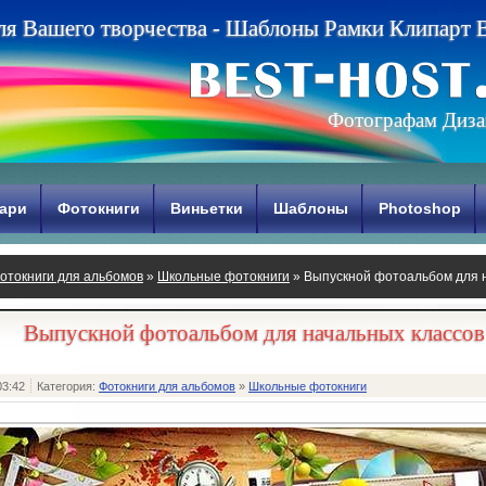
л
я
В
а
ш
е
г
о
т
в
о
р
ч
е
с
т
в
а
-
Ш
а
б
л
о
н
ы
Р
а
м
к
и
К
л
и
п
а
р
т
Фотографам Диза
ари
Фотокниги
Виньетки
Шаблоны
Photoshop
отокниги для альбомов
»
Школьные фотокниги
» Выпускной фотоальбом для 
Выпускной фотоальбом для начальных классов
03:42
Категория:
Фотокниги для альбомов
»
Школьные фотокниги