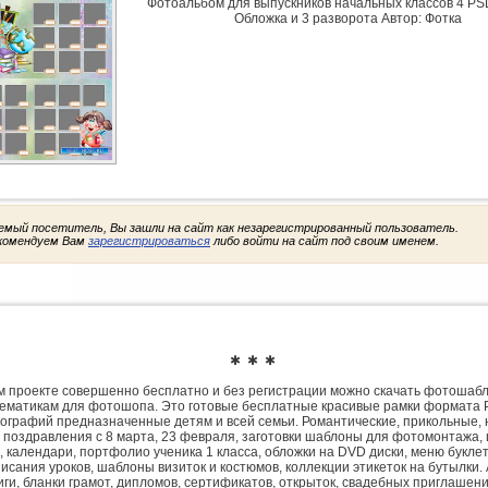
Фотоальбом для выпускников начальных классов 4 PSD
Обложка и 3 разворота Автор: Фотка
емый посетитель, Вы зашли на сайт как незарегистрированный пользователь.
комендуем Вам
зарегистрироваться
либо войти на сайт под своим именем.
✱ ✱ ✱
 проекте совершенно бесплатно и без регистрации можно скачать фотошаб
ематикам для фотошопа. Это готовые бесплатные красивые рамки формата 
ографий предназначенные детям и всей семьи. Романтические, прикольные, 
 поздравления с 8 марта, 23 февраля, заготовки шаблоны для фотомонтажа,
, календари, портфолио ученика 1 класса, обложки на DVD диски, меню букле
исания уроков, шаблоны визиток и костюмов, коллекции этикеток на бутылки. 
ги, бланки грамот, дипломов, сертификатов, открыток, свадебных приглашени