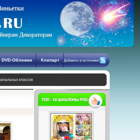
В
и
н
ь
е
т
к
и
йнерам Декораторам
DVD-Обложки
Клипарт
Добавить в источники
начальных классов
ТОП - 10 ШАБЛОНЫ PSD