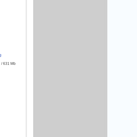
в
 / 631 Mb