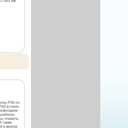
 / 801 Mb
лоны PSD по
PSD в слоях
новогодние
 шаблоны
ты, плакаты,
А также
й и многое