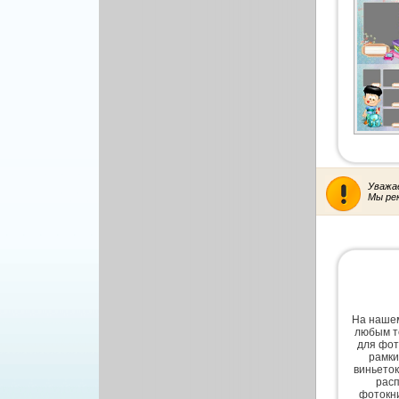
Другой вектор
Природа
Рисованая графика
Уважа
Мы ре
На нашем
любым т
для фот
рамки
виньеток
расп
фотокни