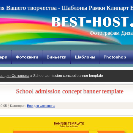
л
я
В
а
ш
е
г
о
т
в
о
р
ч
е
с
т
в
а
-
Ш
а
б
л
о
н
ы
Р
а
м
к
и
К
л
и
п
а
р
т
Фотографам Диза
ари
Фотокниги
Виньетки
Шаблоны
Photoshop
се для Фотошопа
» School admission concept banner template
School admission concept banner template
20:05
Категория:
Все для Фотошопа