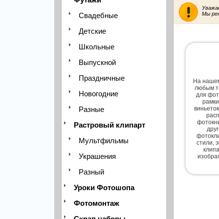
Уважа
Мы ре
Свадебные
Детские
Школьные
Выпускной
Праздничные
На нашем
любым т
Новогодние
для фот
рамки
Разные
виньеток
расп
фотокни
Растровый клипарт
дру
фотокли
Мультфильмы
стили, 
клипа
Украшения
изобра
Разный
Уроки Фотошопа
Фотомонтаж
Скрап наборы