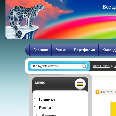
В
с
е
д
Главная
Рамки
Портфолио
Календ
Best-Host.ru
»
В
МЕНЮ
4-08-2020, 
Главная
Рамки
Детские