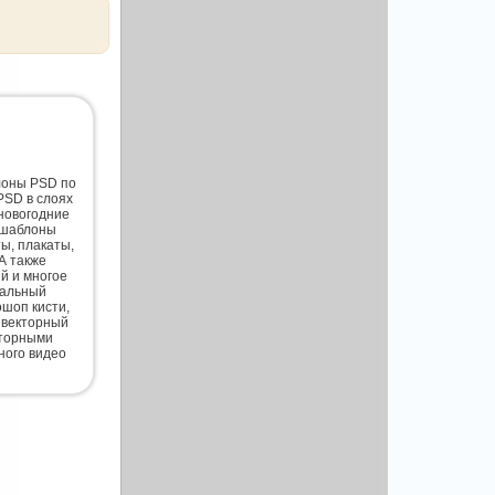
лоны PSD по
PSD в слоях
новогодние
 шаблоны
ты, плакаты,
А также
й и многое
нальный
шоп кисти,
 векторный
кторными
ного видео