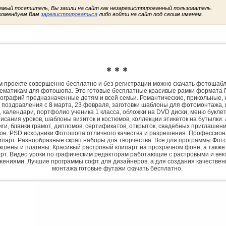
емый посетитель, Вы зашли на сайт как незарегистрированный пользователь.
комендуем Вам
зарегистрироваться
либо войти на сайт под своим именем.
✱ ✱ ✱
 проекте совершенно бесплатно и без регистрации можно скачать фотошаб
ематикам для фотошопа. Это готовые бесплатные красивые рамки формата 
ографий предназначенные детям и всей семьи. Романтические, прикольные, 
 поздравления с 8 марта, 23 февраля, заготовки шаблоны для фотомонтажа,
, календари, портфолио ученика 1 класса, обложки на DVD диски, меню букле
исания уроков, шаблоны визиток и костюмов, коллекции этикеток на бутылки. 
ги, бланки грамот, дипломов, сертификатов, открыток, свадебных приглашени
гое. PSD исходники Фотошопа отличного качества и разрешения. Профессио
парт. Разнообразные скрап наборы для творчества. Все для программы Фото
экшены и плагины. Красивый растровый клипарт на прозрачном фоне, а также
рт. Видео уроки по графическим редакторам работающие с растровыми и ве
жениями. Лучшие программы софт для дизайнеров, а для создания качествен
монтажа готовые футажи скачать бесплатно.