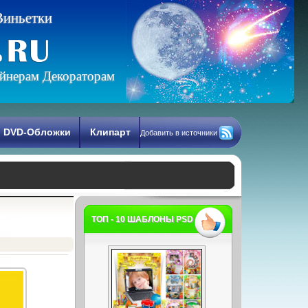
В
и
н
ь
е
т
к
и
йнерам Декораторам
DVD-Обложки
Клипарт
Добавить в источники
ТОП - 10 ШАБЛОНЫ PSD