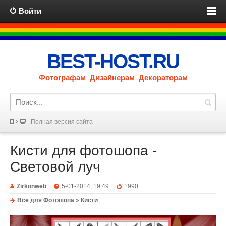
Войти
BEST-HOST.RU
Фотографам Дизайнерам Декораторам
Полная версия сайта
Кисти для фотошопа -
Световой луч
Zirkonweb
5-01-2014, 19:49
1990
Все для Фотошопа
»
Кисти