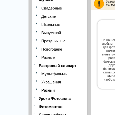
Уважа
Мы ре
Свадебные
Детские
Школьные
Выпускной
На нашем
Праздничные
любым т
для фот
Новогодние
рамки
виньеток
Разные
расп
фотокни
Растровый клипарт
дру
фотокли
стили, 
Мультфильмы
клипа
изобра
Украшения
Разный
Уроки Фотошопа
Фотомонтаж
Скрап наборы