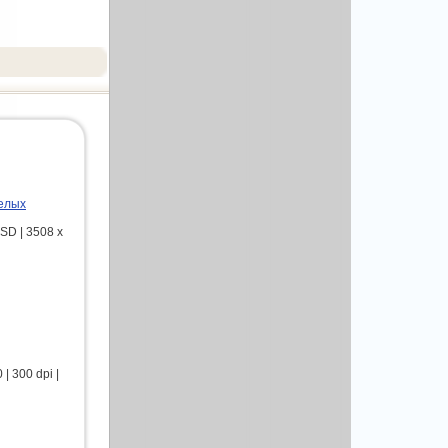
белых
SD | 3508 x
 300 dpi |