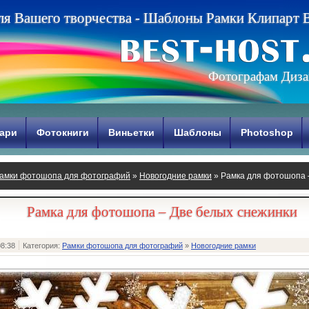
л
я
В
а
ш
е
г
о
т
в
о
р
ч
е
с
т
в
а
-
Ш
а
б
л
о
н
ы
Р
а
м
к
и
К
л
и
п
а
р
т
Фотографам Диза
ари
Фотокниги
Виньетки
Шаблоны
Photoshop
амки фотошопа для фотографий
»
Новогодние рамки
» Рамка для фотошопа 
Рамка для фотошопа – Две белых снежинки
08:38
Категория:
Рамки фотошопа для фотографий
»
Новогодние рамки