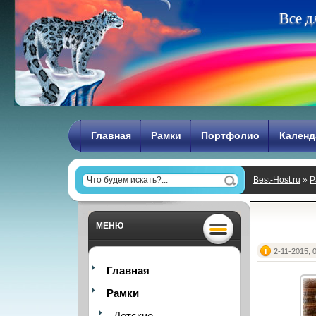
В
с
е
д
Главная
Рамки
Портфолио
Календ
Best-Host.ru
»
Р
МЕНЮ
2-11-2015, 
Главная
Рамки
Детские