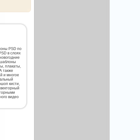
лоны PSD по
PSD в слоях
новогодние
 шаблоны
ты, плакаты,
А также
й и многое
нальный
шоп кисти,
 векторный
кторными
ного видео