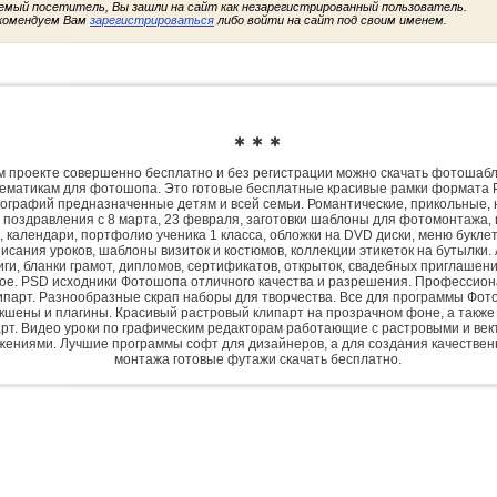
емый посетитель, Вы зашли на сайт как незарегистрированный пользователь.
комендуем Вам
зарегистрироваться
либо войти на сайт под своим именем.
✱ ✱ ✱
 проекте совершенно бесплатно и без регистрации можно скачать фотошаб
ематикам для фотошопа. Это готовые бесплатные красивые рамки формата 
ографий предназначенные детям и всей семьи. Романтические, прикольные, 
 поздравления с 8 марта, 23 февраля, заготовки шаблоны для фотомонтажа,
, календари, портфолио ученика 1 класса, обложки на DVD диски, меню букле
исания уроков, шаблоны визиток и костюмов, коллекции этикеток на бутылки. 
ги, бланки грамот, дипломов, сертификатов, открыток, свадебных приглашени
гое. PSD исходники Фотошопа отличного качества и разрешения. Профессио
парт. Разнообразные скрап наборы для творчества. Все для программы Фото
экшены и плагины. Красивый растровый клипарт на прозрачном фоне, а также
рт. Видео уроки по графическим редакторам работающие с растровыми и ве
жениями. Лучшие программы софт для дизайнеров, а для создания качествен
монтажа готовые футажи скачать бесплатно.