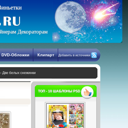
В
и
н
ь
е
т
к
и
йнерам Декораторам
DVD-Обложки
Клипарт
Добавить в источники
– Две белых снежинки
ТОП - 10 ШАБЛОНЫ PSD