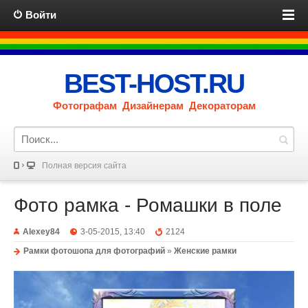
Войти
BEST-HOST.RU
Фотографам Дизайнерам Декораторам
Полная версия сайта
Фото рамка - Ромашки в поле
Alexey84
3-05-2015, 13:40
2124
Рамки фотошопа для фотографий
»
Женские рамки