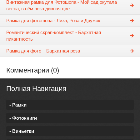
Винтажная рамка для Фотошопа - Мой сад окутала
весна, в нём роза дивная цве ...
Рамка для фотошопа - Лиза, Роза и Дружок
Романтический скрап-комплект - Бархатная
пикантность
Рамка для фото – Бархатная роза
Комментарии (0)
Полная Навигация
- Рамки
- Фотокниги
- Виньетки