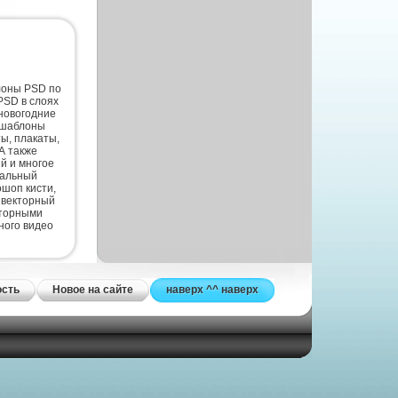
лоны PSD по
PSD в слоях
новогодние
 шаблоны
ты, плакаты,
А также
й и многое
нальный
шоп кисти,
 векторный
кторными
ного видео
ость
Новое на сайте
наверх ^^ наверх