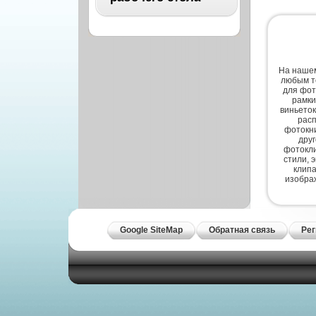
Архитектура
Бизнес
ВСЕ
Бэкграунды и фоны
Абстракция
На нашем
Еда и напитки
любым т
Автомобили
для фот
Иконки и кнопки
рамки
Аниме
виньеток
Красота и здоровье
расп
Военные
фотокни
Люди
дру
фотокли
Знаменитости
стили, 
Образование
клипа
Игры
изобра
Объекты и вещи
Интерьер
Праздники и отдых
Искусство, кино
Культура, кино
Google SiteMap
Обратная связь
Рег
Космос
Природа
Мультфильмы
Спорт
Праздники
Сборники
Животные