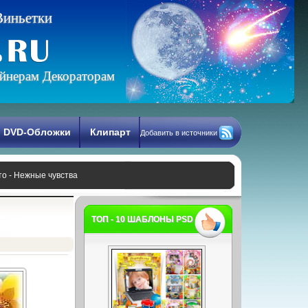
В
и
н
ь
е
т
к
и
йнерам Декораторам
DVD-Обложки
Клипарт
Добавить в источники
о - Нежные чувства
ТОП - 10 ШАБЛОНЫ PSD