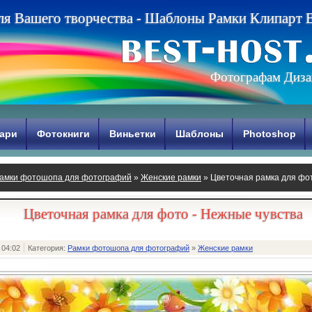
л
я
В
а
ш
е
г
о
т
в
о
р
ч
е
с
т
в
а
-
Ш
а
б
л
о
н
ы
Р
а
м
к
и
К
л
и
п
а
р
т
Фотографам Диза
ари
Фотокниги
Виньетки
Шаблоны
Photoshop
амки фотошопа для фотографий
»
Женские рамки
» Цветочная рамка для фот
Цветочная рамка для фото - Нежные чувства
 04:02
Категория:
Рамки фотошопа для фотографий
»
Женские рамки