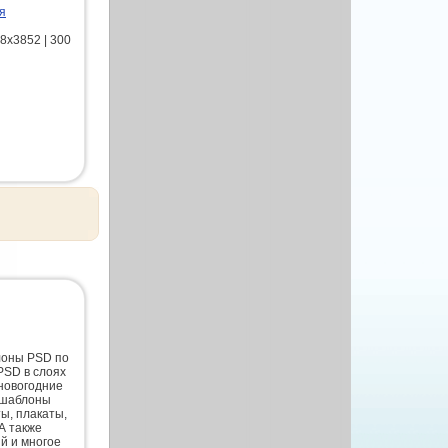
я
8х3852 | 300
лоны PSD по
PSD в слоях
новогодние
 шаблоны
ты, плакаты,
А также
й и многое