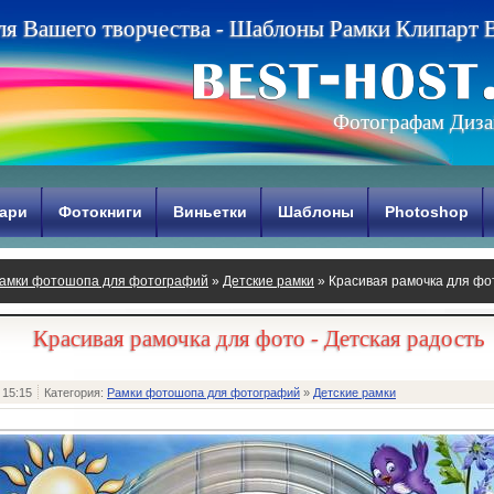
л
я
В
а
ш
е
г
о
т
в
о
р
ч
е
с
т
в
а
-
Ш
а
б
л
о
н
ы
Р
а
м
к
и
К
л
и
п
а
р
т
Фотографам Диза
ари
Фотокниги
Виньетки
Шаблоны
Photoshop
амки фотошопа для фотографий
»
Детские рамки
» Красивая рамочка для фот
Красивая рамочка для фото - Детская радость
 15:15
Категория:
Рамки фотошопа для фотографий
»
Детские рамки