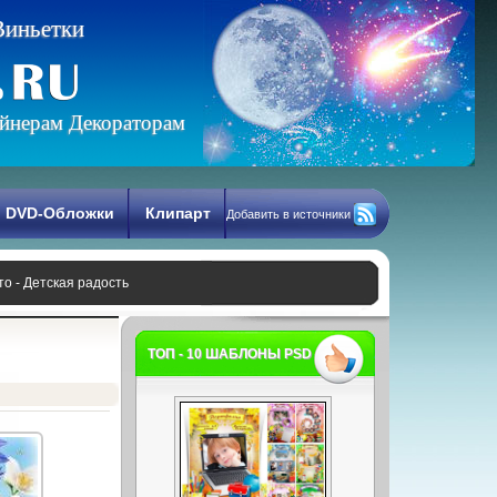
В
и
н
ь
е
т
к
и
йнерам Декораторам
DVD-Обложки
Клипарт
Добавить в источники
о - Детская радость
ТОП - 10 ШАБЛОНЫ PSD