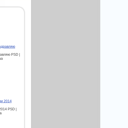
оздравляю
авляю PSD |
aa
ди 2014
2014 PSD |
aa