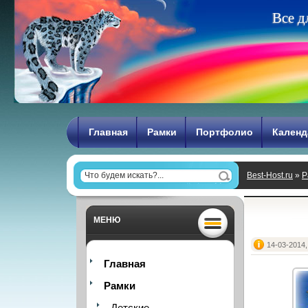
В
с
е
д
Главная
Рамки
Портфолио
Календ
Best-Host.ru
»
Р
МЕНЮ
14-03-2014,
Главная
Рамки
Детские