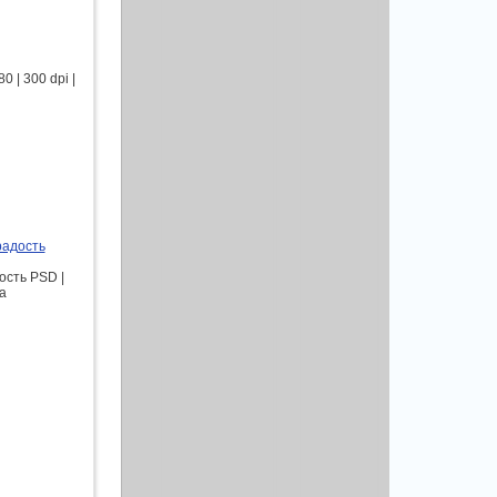
 | 300 dpi |
радость
ость PSD |
aa