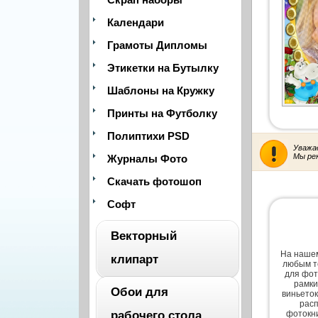
Календари
Грамоты Дипломы
Этикетки на Бутылку
Шаблоны на Кружку
Принты на Футболку
Полиптихи PSD
Уважа
Мы ре
Журналы Фото
Скачать фотошоп
Софт
Векторный
На нашем
клипарт
любым т
для фот
рамки
Обои для
виньеток
ВЕСЬ
расп
рабочего стола
фотокни