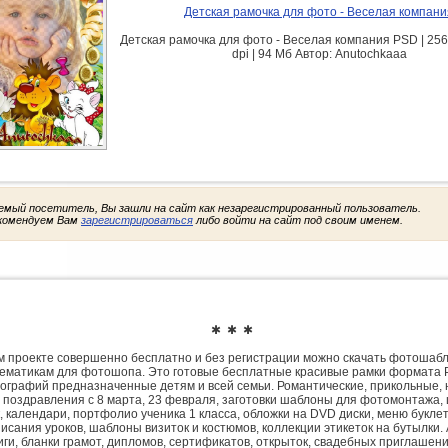
Детская рамочка для фото - Веселая компани
Детская рамочка для фото - Веселая компания PSD | 256
dpi | 94 Мб Автор: Anutochkaaa
емый посетитель, Вы зашли на сайт как незарегистрированный пользователь.
комендуем Вам
зарегистрироваться
либо войти на сайт под своим именем.
✱ ✱ ✱
 проекте совершенно бесплатно и без регистрации можно скачать фотошаб
ематикам для фотошопа. Это готовые бесплатные красивые рамки формата 
ографий предназначенные детям и всей семьи. Романтические, прикольные, 
 поздравления с 8 марта, 23 февраля, заготовки шаблоны для фотомонтажа,
, календари, портфолио ученика 1 класса, обложки на DVD диски, меню букле
исания уроков, шаблоны визиток и костюмов, коллекции этикеток на бутылки. 
ги, бланки грамот, дипломов, сертификатов, открыток, свадебных приглашени