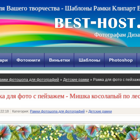
л
я
В
а
ш
е
г
о
т
в
о
р
ч
е
с
т
в
а
-
Ш
а
б
л
о
н
ы
Р
а
м
к
и
К
л
и
п
а
р
т
Фотографам Диза
ари
Фотокниги
Виньетки
Шаблоны
Photoshop
амки фотошопа для фотографий
»
Детские рамки
» Рамка для фото с пейзаж
ка для фото с пейзажем - Мишка косолапый по лес
 22:18
Категория:
Рамки фотошопа для фотографий
»
Детские рамки