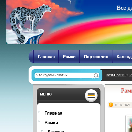
В
с
е
д
Главная
Рамки
Портфолио
Календ
Best-Host.ru
»
Р
идёт
Рам
МЕНЮ
11-04-2021,
Главная
Рамки
Детские