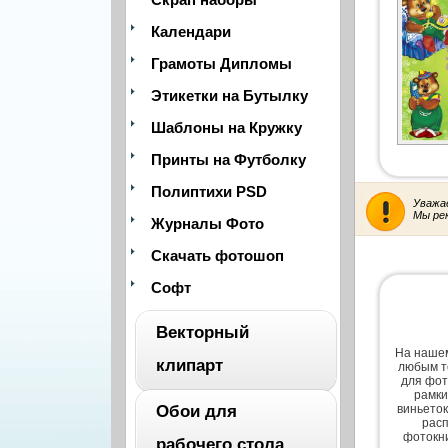
Календари
Грамоты Дипломы
Этикетки на Бутылку
Шаблоны на Кружку
Принты на Футболку
Полиптихи PSD
Уважа
Мы ре
Журналы Фото
Скачать фотошоп
Софт
Векторный
На нашем
клипарт
любым т
для фот
рамки
Обои для
виньеток
ВЕСЬ
расп
фотокни
рабочего стола