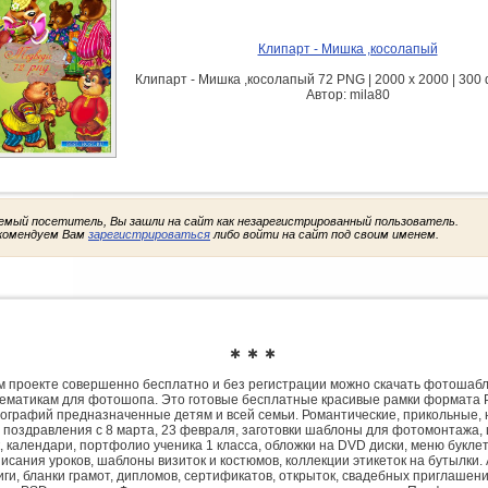
Клипарт - Мишка ,косолапый
Клипарт - Мишка ,косолапый 72 PNG | 2000 x 2000 | 300 d
Автор: mila80
емый посетитель, Вы зашли на сайт как незарегистрированный пользователь.
комендуем Вам
зарегистрироваться
либо войти на сайт под своим именем.
✱ ✱ ✱
 проекте совершенно бесплатно и без регистрации можно скачать фотошаб
ематикам для фотошопа. Это готовые бесплатные красивые рамки формата 
ографий предназначенные детям и всей семьи. Романтические, прикольные, 
 поздравления с 8 марта, 23 февраля, заготовки шаблоны для фотомонтажа,
, календари, портфолио ученика 1 класса, обложки на DVD диски, меню букле
исания уроков, шаблоны визиток и костюмов, коллекции этикеток на бутылки. 
ги, бланки грамот, дипломов, сертификатов, открыток, свадебных приглашени