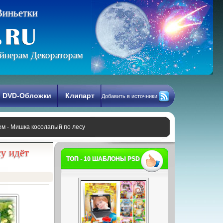
В
и
н
ь
е
т
к
и
йнерам Декораторам
DVD-Обложки
Клипарт
Добавить в источники
ем - Мишка косолапый по лесу
у идёт
ТОП - 10 ШАБЛОНЫ PSD