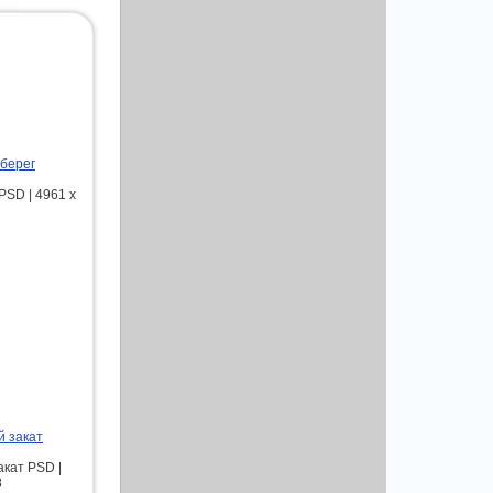
 берег
PSD | 4961 х
й закат
кат PSD |
8