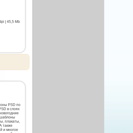
pi | 45,5 Mb
лоны PSD по
PSD в слоях
новогодние
 шаблоны
ты, плакаты,
А также
й и многое