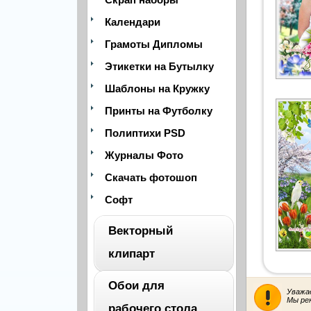
Календари
Грамоты Дипломы
Этикетки на Бутылку
Шаблоны на Кружку
Принты на Футболку
Полиптихи PSD
Журналы Фото
Скачать фотошоп
Софт
Векторный
клипарт
Обои для
Уважа
ВЕСЬ
Мы ре
рабочего стола