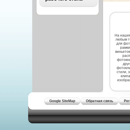
Архитектура
Бизнес
ВСЕ
Бэкграунды и фоны
Абстракция
Еда и напитки
Автомобили
На нашем
Иконки и кнопки
любым т
Аниме
для фот
рамки
Красота и здоровье
виньеток
Военные
расп
Люди
фотокни
Знаменитости
дру
Образование
фотокли
Игры
стили, 
Объекты и вещи
клипа
изобра
Интерьер
Праздники и отдых
Искусство, кино
Культура, кино
Космос
Google SiteMap
Обратная связь
Рег
Природа
Мультфильмы
Спорт
Праздники
Сборники
Животные