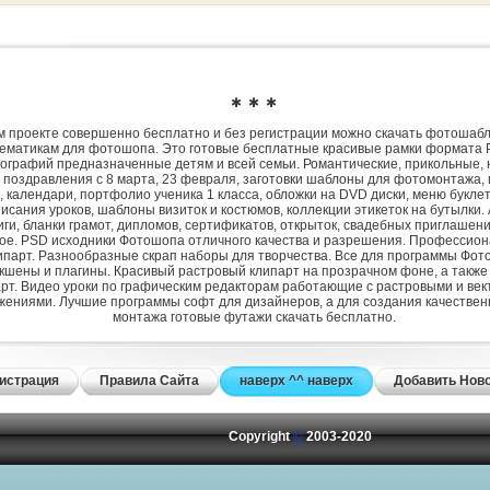
✱ ✱ ✱
 проекте совершенно бесплатно и без регистрации можно скачать фотошаб
ематикам для фотошопа. Это готовые бесплатные красивые рамки формата 
ографий предназначенные детям и всей семьи. Романтические, прикольные, 
 поздравления с 8 марта, 23 февраля, заготовки шаблоны для фотомонтажа,
, календари, портфолио ученика 1 класса, обложки на DVD диски, меню букле
исания уроков, шаблоны визиток и костюмов, коллекции этикеток на бутылки. 
ги, бланки грамот, дипломов, сертификатов, открыток, свадебных приглашени
гое. PSD исходники Фотошопа отличного качества и разрешения. Профессио
парт. Разнообразные скрап наборы для творчества. Все для программы Фото
экшены и плагины. Красивый растровый клипарт на прозрачном фоне, а также
рт. Видео уроки по графическим редакторам работающие с растровыми и ве
жениями. Лучшие программы софт для дизайнеров, а для создания качествен
монтажа готовые футажи скачать бесплатно.
истрация
Правила Сайта
наверх ^^ наверх
Добавить Нов
Copyright
©
2003-2020