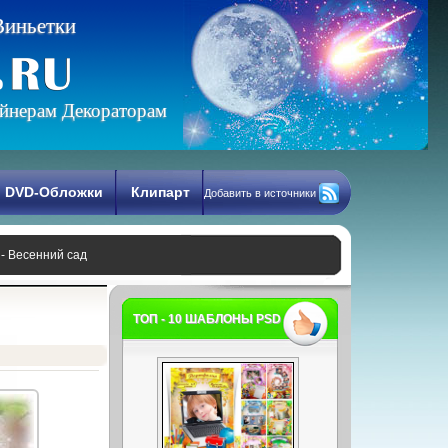
В
и
н
ь
е
т
к
и
йнерам Декораторам
DVD-Обложки
Клипарт
Добавить в источники
 - Весенний сад
ТОП - 10 ШАБЛОНЫ PSD