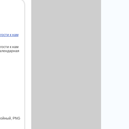
гости к нам
гости к нам
Календарная
слойный, PNG