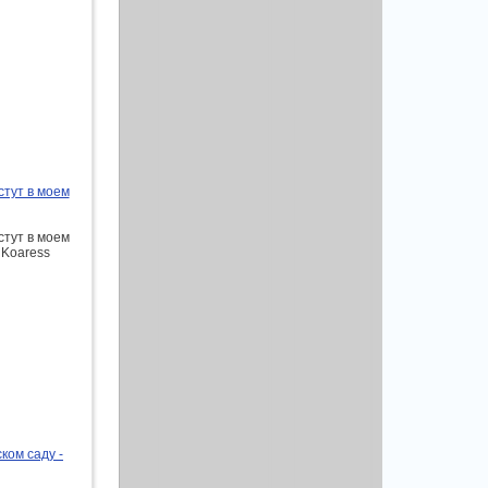
стут в моем
стут в моем
 Koaress
ком саду -