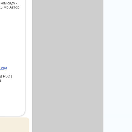
ком саду -
,5 Mb Автор:
 сад
д PSD |
s