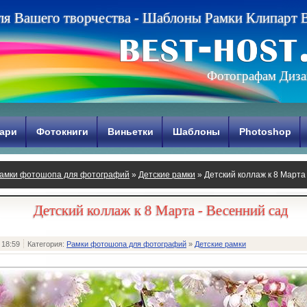
л
я
В
а
ш
е
г
о
т
в
о
р
ч
е
с
т
в
а
-
Ш
а
б
л
о
н
ы
Р
а
м
к
и
К
л
и
п
а
р
т
Фотографам Диза
ари
Фотокниги
Виньетки
Шаблоны
Photoshop
амки фотошопа для фотографий
»
Детские рамки
» Детский коллаж к 8 Марта
Детский коллаж к 8 Марта - Весенний сад
 18:59
Категория:
Рамки фотошопа для фотографий
»
Детские рамки