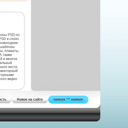
лоны PSD по
PSD в слоях
новогодние
 шаблоны
ты, плакаты,
А также
й и многое
нальный
шоп кисти,
 векторный
кторными
ного видео
ость
Новое на сайте
наверх ^^ наверх