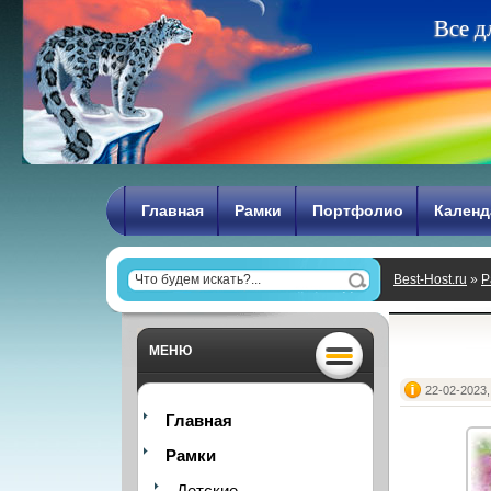
В
с
е
д
Главная
Рамки
Портфолио
Календ
Best-Host.ru
»
Р
МЕНЮ
22-02-2023,
Главная
Рамки
Детские