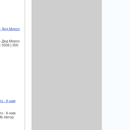
- Дед Мороз
- Дед Мороз
 3508 | 300
о - К нам
о - К нам
Mb Автор: