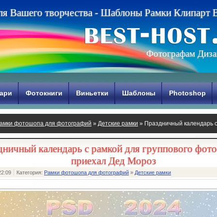
л
я
В
а
ш
е
г
о
т
в
о
р
ч
е
с
т
в
а
-
Ш
а
б
л
о
н
ы
Р
а
м
к
и
К
л
и
п
а
р
т
Фотографам Диза
ари
Фотокниги
Виньетки
Шаблоны
Photoshop
амки фотошопа для фотографий
»
Детские рамки
» Праздничный календарь с 
ед Мороз
дничный календарь с рамкой для группового фото
приехал Дед Мороз
22:09
Категория:
Рамки фотошопа для фотографий
»
Детские рамки