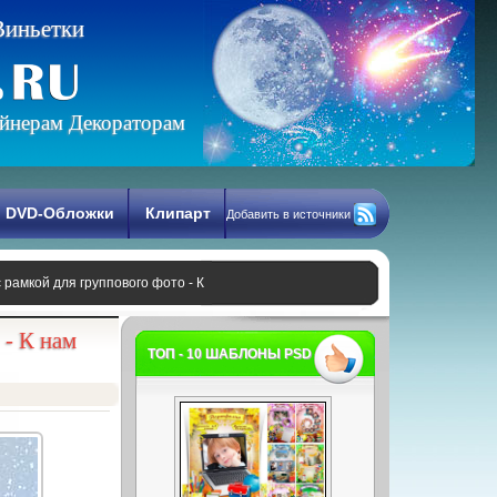
В
и
н
ь
е
т
к
и
йнерам Декораторам
DVD-Обложки
Клипарт
Добавить в источники
рамкой для группового фото - К
 - К нам
ТОП - 10 ШАБЛОНЫ PSD