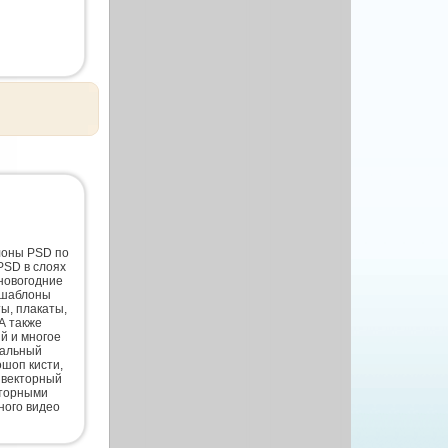
лоны PSD по
PSD в слоях
новогодние
 шаблоны
ты, плакаты,
А также
й и многое
нальный
шоп кисти,
 векторный
кторными
ного видео