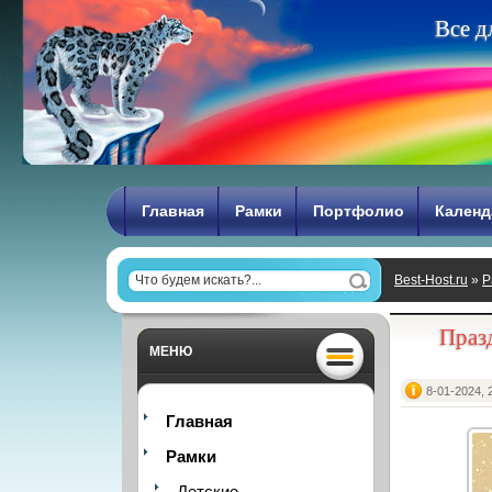
В
с
е
д
Главная
Рамки
Портфолио
Календ
Best-Host.ru
»
Р
нам приехал Д
Праз
МЕНЮ
8-01-2024, 
Главная
Рамки
Детские