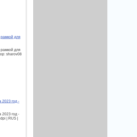
 рамкой для
 рамкой для
тор: sharov08
 2023 год -
 2023 год -
pi | RUS |