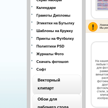
Календари
Грамоты Дипломы
Этикетки на Бутылку
Уважа
Мы ре
Шаблоны на Кружку
Принты на Футболку
Полиптихи PSD
Журналы Фото
На нашем
Скачать фотошоп
любым т
для фот
Софт
рамки
виньеток
расп
Векторный
фотокни
дру
клипарт
фотокли
стили, 
клипа
изобра
Обои для
ВЕСЬ
рабочего стола