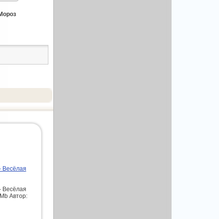
Мороз
- Весёлая
- Весёлая
 Mb Автор: