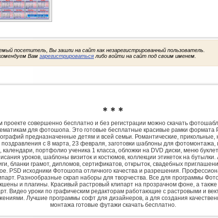
емый посетитель, Вы зашли на сайт как незарегистрированный пользователь.
комендуем Вам
зарегистрироваться
либо войти на сайт под своим именем.
✱ ✱ ✱
 проекте совершенно бесплатно и без регистрации можно скачать фотошаб
ематикам для фотошопа. Это готовые бесплатные красивые рамки формата 
ографий предназначенные детям и всей семьи. Романтические, прикольные, 
 поздравления с 8 марта, 23 февраля, заготовки шаблоны для фотомонтажа,
, календари, портфолио ученика 1 класса, обложки на DVD диски, меню букле
исания уроков, шаблоны визиток и костюмов, коллекции этикеток на бутылки. 
ги, бланки грамот, дипломов, сертификатов, открыток, свадебных приглашени
гое. PSD исходники Фотошопа отличного качества и разрешения. Профессио
парт. Разнообразные скрап наборы для творчества. Все для программы Фото
экшены и плагины. Красивый растровый клипарт на прозрачном фоне, а также
рт. Видео уроки по графическим редакторам работающие с растровыми и ве
жениями. Лучшие программы софт для дизайнеров, а для создания качествен
монтажа готовые футажи скачать бесплатно.