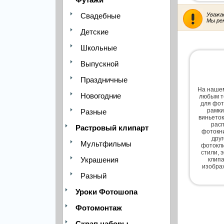
Свадебные
Уважа
Мы ре
Детские
Школьные
Выпускной
Праздничные
На нашем
Новогодние
любым т
для фот
рамки
Разные
виньеток
расп
Растровый клипарт
фотокни
дру
Мультфильмы
фотокли
стили, 
Украшения
клипа
изобра
Разный
Уроки Фотошопа
Фотомонтаж
Скрап наборы