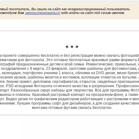
емый посетитель, Вы зашли на сайт как незарегистрированный пользователь.
комендуем Вам
зарегистрироваться
либо войти на сайт под своим именем.
✱ ✱ ✱
 проекте совершенно бесплатно и без регистрации можно скачать фотошаб
ематикам для фотошопа. Это готовые бесплатные красивые рамки формата 
ографий предназначенные детям и всей семьи. Романтические, прикольные, 
 поздравления с 8 марта, 23 февраля, заготовки шаблоны для фотомонтажа,
, календари, портфолио ученика 1 класса, обложки на DVD диски, меню букле
исания уроков, шаблоны визиток и костюмов, коллекции этикеток на бутылки. 
ги, бланки грамот, дипломов, сертификатов, открыток, свадебных приглашени
гое. PSD исходники Фотошопа отличного качества и разрешения. Профессио
парт. Разнообразные скрап наборы для творчества. Все для программы Фото
экшены и плагины. Красивый растровый клипарт на прозрачном фоне, а также
рт. Видео уроки по графическим редакторам работающие с растровыми и ве
жениями. Лучшие программы софт для дизайнеров, а для создания качествен
монтажа готовые футажи скачать бесплатно.