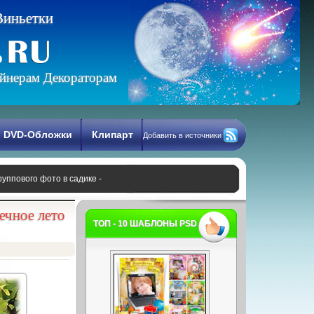
В
и
н
ь
е
т
к
и
йнерам Декораторам
DVD-Обложки
Клипарт
Добавить в источники
руппового фото в садике -
ечное лето
ТОП - 10 ШАБЛОНЫ PSD