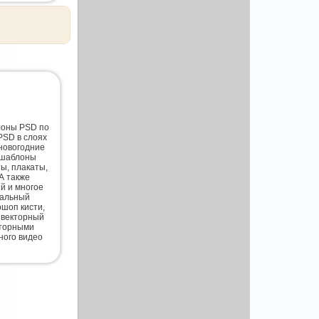
лоны PSD по
PSD в слоях
новогодние
 шаблоны
ты, плакаты,
А также
й и многое
нальный
шоп кисти,
 векторный
кторными
ного видео