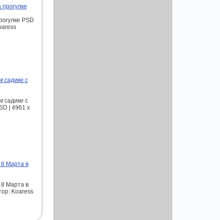
а прогулке
прогулке PSD
oaress
 садике с
 садике с
D | 4961 х
 8 Марта в
 8 Марта в
тор: Koaress