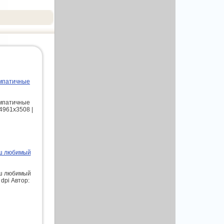
импатичные
импатичные
4961x3508 |
аш любимый
аш любимый
dpi Автор: