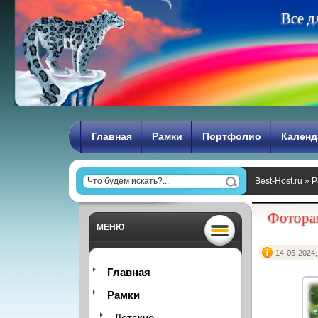
В
с
е
д
Главная
Рамки
Портфолио
Календ
Best-Host.ru
»
Р
Солнечное лет
Фоторам
МЕНЮ
14-05-2024,
Главная
Рамки
Детские