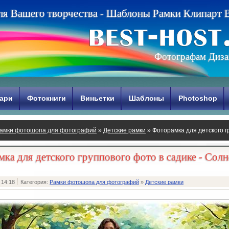
л
я
В
а
ш
е
г
о
т
в
о
р
ч
е
с
т
в
а
-
Ш
а
б
л
о
н
ы
Р
а
м
к
и
К
л
и
п
а
р
т
Фотографам Диза
ари
Фотокниги
Виньетки
Шаблоны
Photoshop
амки фотошопа для фотографий
»
Детские рамки
» Фоторамка для детского г
о
ка для детского группового фото в садике - Солн
 14:18
Категория:
Рамки фотошопа для фотографий
»
Детские рамки