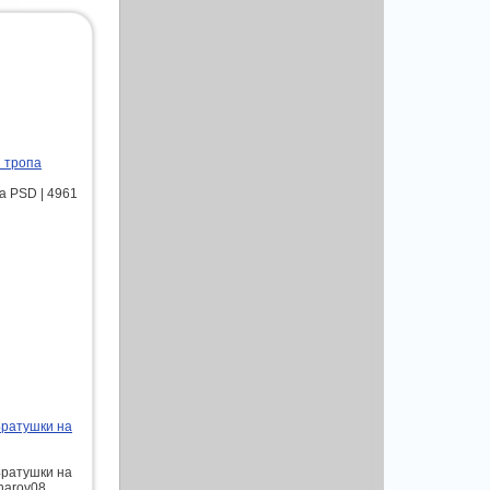
 тропа
а PSD | 4961
Братушки на
Братушки на
sharov08