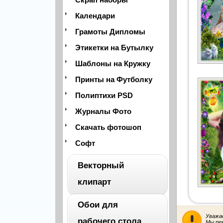
Календари
Грамоты Дипломы
Этикетки на Бутылку
Шаблоны на Кружку
Принты на Футболку
Полиптихи PSD
Журналы Фото
Скачать фотошоп
Софт
Векторный
клипарт
Обои для
ВЕСЬ
Уважа
рабочего стола
Мы ре