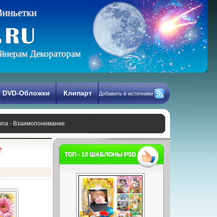
В
и
н
ь
е
т
к
и
йнерам Декораторам
DVD-Обложки
Клипарт
Добавить в источники
опа - Взаимопонимание
е
ТОП - 10 ШАБЛОНЫ PSD