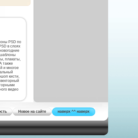
лоны PSD по
PSD в слоях
новогодние
 шаблоны
ты, плакаты,
А также
й и многое
нальный
шоп кисти,
 векторный
кторными
ного видео
ость
Новое на сайте
наверх ^^ наверх