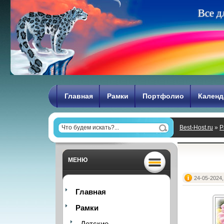
В
с
е
д
Главная
Рамки
Портфолио
Календ
Best-Host.ru
»
Р
МЕНЮ
24-05-2024,
Главная
Рамки
Детские