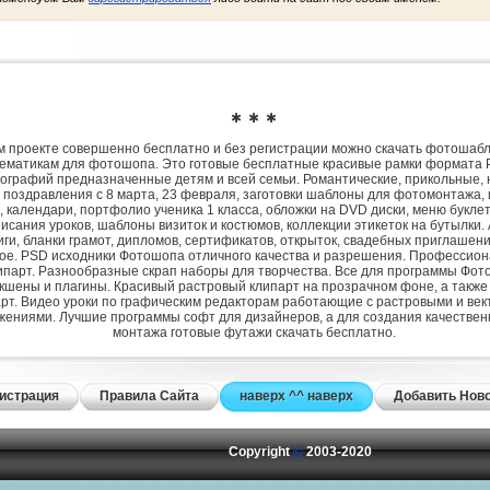
✱ ✱ ✱
 проекте совершенно бесплатно и без регистрации можно скачать фотошаб
ематикам для фотошопа. Это готовые бесплатные красивые рамки формата 
ографий предназначенные детям и всей семьи. Романтические, прикольные, 
 поздравления с 8 марта, 23 февраля, заготовки шаблоны для фотомонтажа,
, календари, портфолио ученика 1 класса, обложки на DVD диски, меню букле
исания уроков, шаблоны визиток и костюмов, коллекции этикеток на бутылки. 
ги, бланки грамот, дипломов, сертификатов, открыток, свадебных приглашени
гое. PSD исходники Фотошопа отличного качества и разрешения. Профессио
парт. Разнообразные скрап наборы для творчества. Все для программы Фото
экшены и плагины. Красивый растровый клипарт на прозрачном фоне, а также
рт. Видео уроки по графическим редакторам работающие с растровыми и ве
жениями. Лучшие программы софт для дизайнеров, а для создания качествен
монтажа готовые футажи скачать бесплатно.
истрация
Правила Сайта
наверх ^^ наверх
Добавить Нов
Copyright
©
2003-2020