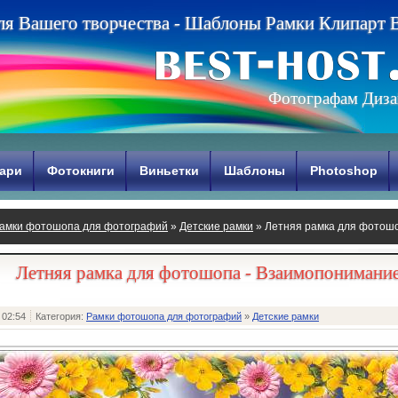
л
я
В
а
ш
е
г
о
т
в
о
р
ч
е
с
т
в
а
-
Ш
а
б
л
о
н
ы
Р
а
м
к
и
К
л
и
п
а
р
т
Фотографам Диза
ари
Фотокниги
Виньетки
Шаблоны
Photoshop
амки фотошопа для фотографий
»
Детские рамки
» Летняя рамка для фотош
Летняя рамка для фотошопа - Взаимопонимани
 02:54
Категория:
Рамки фотошопа для фотографий
»
Детские рамки