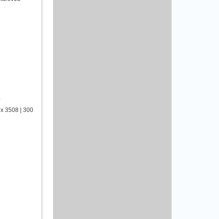
я
х 3508 | 300