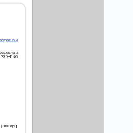
рекрасна и
рекрасна и
ла PSD+PNG |
 300 dpi |