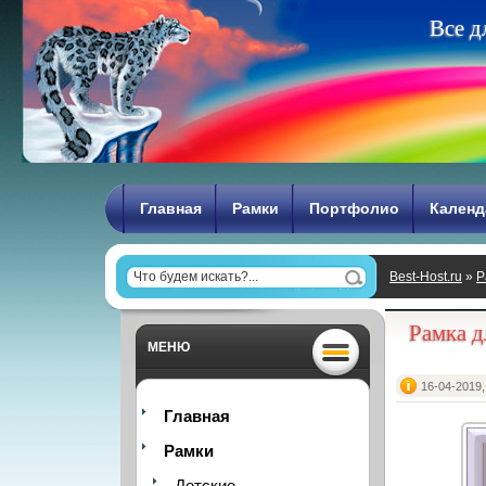
В
с
е
д
Главная
Рамки
Портфолио
Календ
Best-Host.ru
»
Р
никогда не вед
Рамка д
МЕНЮ
16-04-2019,
Главная
Рамки
Детские