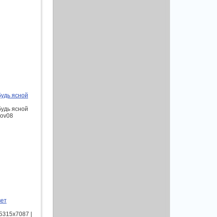
будь ясной
будь ясной
rov08
вет
5315х7087 |