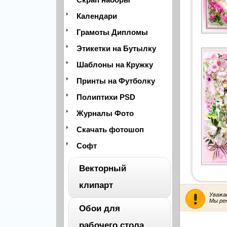
Календари
Грамоты Дипломы
Этикетки на Бутылку
Шаблоны на Кружку
Принты на Футболку
Полиптихи PSD
Журналы Фото
Скачать фотошоп
Софт
Векторный
клипарт
Уважа
Мы ре
Обои для
ВЕСЬ
рабочего стола