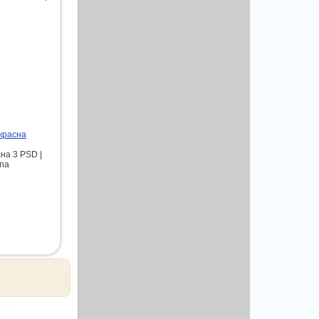
красна
на 3 PSD |
sna