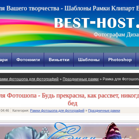
л
я
В
а
ш
е
г
о
т
в
о
р
ч
е
с
т
в
а
-
Ш
а
б
л
о
н
ы
Р
а
м
к
и
К
л
и
п
а
р
т
Фотографам Диза
ари
Фотокниги
Виньетки
Шаблоны
Photoshop
амки фотошопа для фотографий
»
Праздничные рамки
» Рамка для Фотошопа 
ай бед
ля Фотошопа - Будь прекрасна, как рассвет, никогд
бед
 04:46
Категория:
Рамки фотошопа для фотографий
»
Праздничные рамки