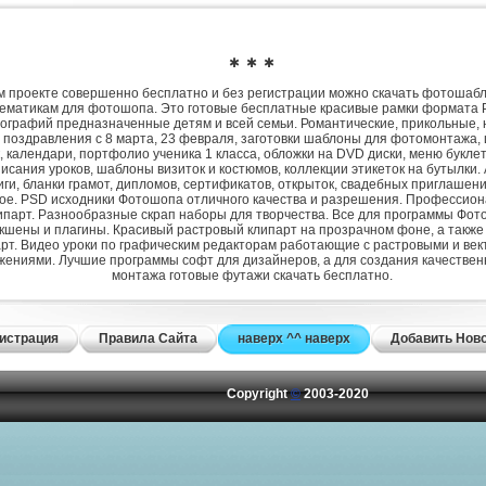
✱ ✱ ✱
 проекте совершенно бесплатно и без регистрации можно скачать фотошаб
ематикам для фотошопа. Это готовые бесплатные красивые рамки формата 
ографий предназначенные детям и всей семьи. Романтические, прикольные, 
 поздравления с 8 марта, 23 февраля, заготовки шаблоны для фотомонтажа,
, календари, портфолио ученика 1 класса, обложки на DVD диски, меню букле
исания уроков, шаблоны визиток и костюмов, коллекции этикеток на бутылки. 
ги, бланки грамот, дипломов, сертификатов, открыток, свадебных приглашени
гое. PSD исходники Фотошопа отличного качества и разрешения. Профессио
парт. Разнообразные скрап наборы для творчества. Все для программы Фото
экшены и плагины. Красивый растровый клипарт на прозрачном фоне, а также
рт. Видео уроки по графическим редакторам работающие с растровыми и ве
жениями. Лучшие программы софт для дизайнеров, а для создания качествен
монтажа готовые футажи скачать бесплатно.
истрация
Правила Сайта
наверх ^^ наверх
Добавить Нов
Copyright
©
2003-2020