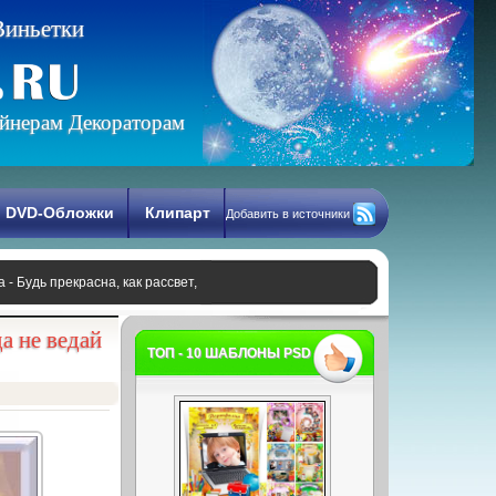
В
и
н
ь
е
т
к
и
йнерам Декораторам
DVD-Обложки
Клипарт
Добавить в источники
- Будь прекрасна, как рассвет,
а не ведай
ТОП - 10 ШАБЛОНЫ PSD