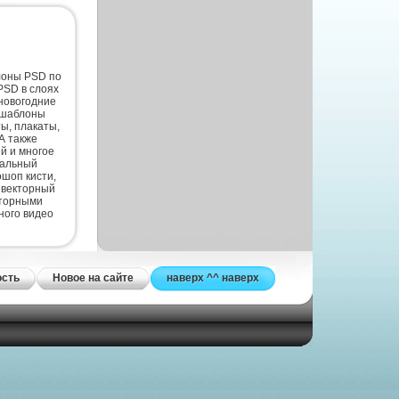
лоны PSD по
PSD в слоях
новогодние
 шаблоны
ты, плакаты,
А также
й и многое
нальный
шоп кисти,
 векторный
кторными
ного видео
ость
Новое на сайте
наверх ^^ наверх