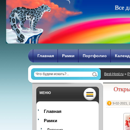
В
с
е
д
Главная
Рамки
Портфолио
Календ
Best-Host.ru
»
Р
Валентина - В
Откры
МЕНЮ
9-02-2021, 
Главная
Рамки
Детские