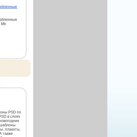
любленные
любленные
3 Mb
лоны PSD по
PSD в слоях
новогодние
 шаблоны
ты, плакаты,
А также