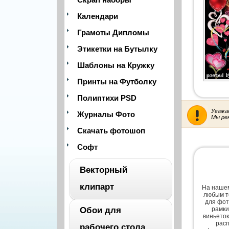
Календари
Грамоты Дипломы
Этикетки на Бутылку
Шаблоны на Кружку
Принты на Футболку
Полиптихи PSD
Уважа
Журналы Фото
Мы ре
Скачать фотошоп
Софт
Векторный
клипарт
На нашем
любым т
для фот
Обои для
рамки
ВЕСЬ
виньеток
расп
рабочего стола