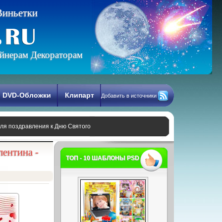
В
и
н
ь
е
т
к
и
йнерам Декораторам
DVD-Обложки
Клипарт
Добавить в источники
для поздравления к Дню Святого
ентина -
ТОП - 10 ШАБЛОНЫ PSD