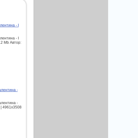
ентина - I
ентина - I
,12 Mb Автор:
алентина -
алентина -
 | 4961x3508