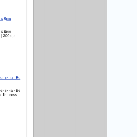
 к Дню
 к Дню
 300 dpi |
ентина - Be
ентина - Be
р: Koaress