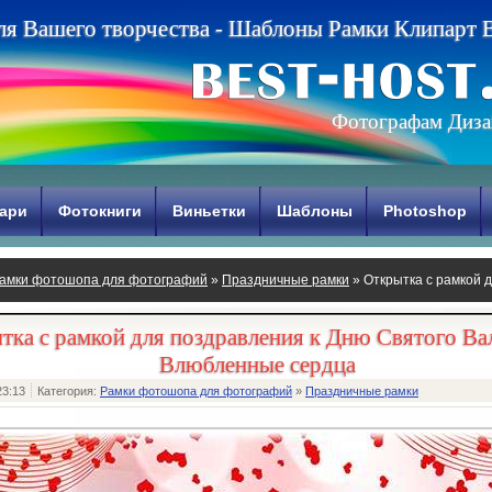
л
я
В
а
ш
е
г
о
т
в
о
р
ч
е
с
т
в
а
-
Ш
а
б
л
о
н
ы
Р
а
м
к
и
К
л
и
п
а
р
т
Фотографам Диза
ари
Фотокниги
Виньетки
Шаблоны
Photoshop
амки фотошопа для фотографий
»
Праздничные рамки
» Открытка с рамкой 
любленные сердца
тка с рамкой для поздравления к Дню Святого Вал
Влюбленные сердца
23:13
Категория:
Рамки фотошопа для фотографий
»
Праздничные рамки