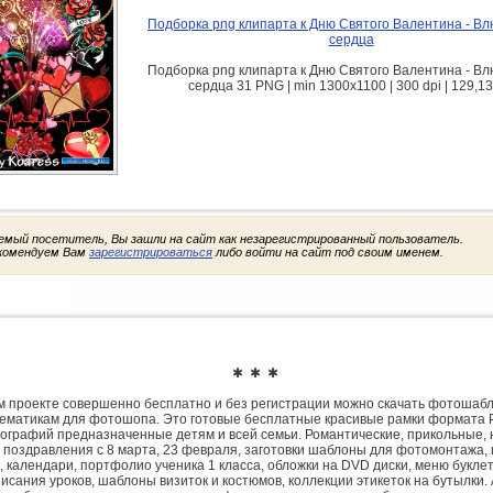
Подборка png клипарта к Дню Святого Валентина - В
сердца
Подборка png клипарта к Дню Святого Валентина - В
сердца 31 PNG | min 1300x1100 | 300 dpi | 129,1
емый посетитель, Вы зашли на сайт как незарегистрированный пользователь.
комендуем Вам
зарегистрироваться
либо войти на сайт под своим именем.
✱ ✱ ✱
 проекте совершенно бесплатно и без регистрации можно скачать фотошаб
ематикам для фотошопа. Это готовые бесплатные красивые рамки формата 
ографий предназначенные детям и всей семьи. Романтические, прикольные, 
 поздравления с 8 марта, 23 февраля, заготовки шаблоны для фотомонтажа,
, календари, портфолио ученика 1 класса, обложки на DVD диски, меню букле
исания уроков, шаблоны визиток и костюмов, коллекции этикеток на бутылки. 