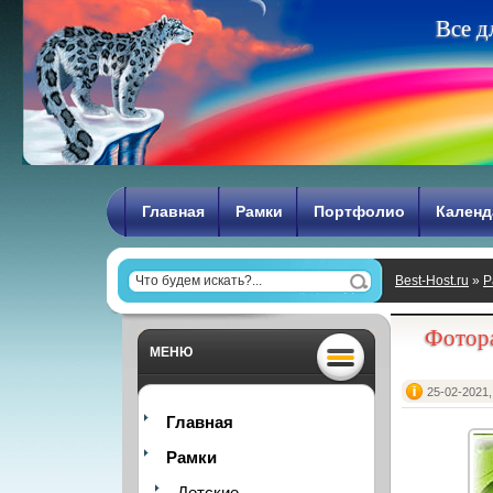
В
с
е
д
Главная
Рамки
Портфолио
Календ
Best-Host.ru
»
Р
подарят настр
Фотора
МЕНЮ
25-02-2021,
Главная
Рамки
Детские