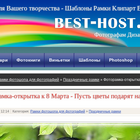
л
я
В
а
ш
е
г
о
т
в
о
р
ч
е
с
т
в
а
-
Ш
а
б
л
о
н
ы
Р
а
м
к
и
К
л
и
п
а
р
т
Фотографам Диза
ари
Фотокниги
Виньетки
Шаблоны
Photoshop
амки фотошопа для фотографий
»
Праздничные рамки
» Фоторамка-открытка 
оение
мка-открытка к 8 Марта - Пусть цветы подарят н
 12:14
Категория:
Рамки фотошопа для фотографий
»
Праздничные рамки