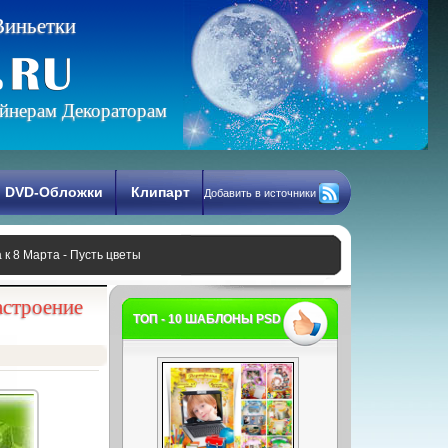
В
и
н
ь
е
т
к
и
йнерам Декораторам
DVD-Обложки
Клипарт
Добавить в источники
к 8 Марта - Пусть цветы
астроение
ТОП - 10 ШАБЛОНЫ PSD