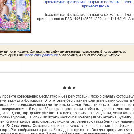
Праздничная фоторамка-открытка к 8 Марта - Пусть
принесет весна
Праздничная фоторамка-открытка к 8 Марта - Пусть
принесет весна PSD| 4961x3508 | 300 dpi | 114,63 Mb Ав
емый посетитель, Вы зашли на сайт как незарегистрированный пользователь.
комендуем Вам
зарегистрироваться
либо войти на сайт под своим именем.
✱ ✱ ✱
 проекте совершенно бесплатно и без регистрации можно скачать фотошаб
ематикам для фотошопа. Это готовые бесплатные красивые рамки формата 
ографий предназначенные детям и всей семьи. Романтические, прикольные, 
 поздравления с 8 марта, 23 февраля, заготовки шаблоны для фотомонтажа,
, календари, портфолио ученика 1 класса, обложки на DVD диски, меню букле
исания уроков, шаблоны визиток и костюмов, коллекции этикеток на бутылки. 
ги, бланки грамот, дипломов, сертификатов, открыток, свадебных приглашени
гое. PSD исходники Фотошопа отличного качества и разрешения. Профессио
парт. Разнообразные скрап наборы для творчества. Все для программы Фото