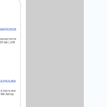
распустятся
распустятся
0 dpi | 108
а пусть все
а пусть все
3 Mb Автор: