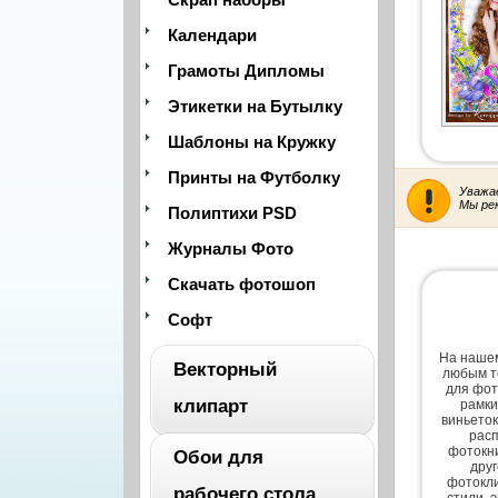
Календари
Грамоты Дипломы
Этикетки на Бутылку
Шаблоны на Кружку
Принты на Футболку
Уважа
Мы ре
Полиптихи PSD
Журналы Фото
Скачать фотошоп
Софт
На нашем
Векторный
любым т
для фот
клипарт
рамки
виньеток
расп
фотокни
Обои для
дру
ВЕСЬ
фотокли
рабочего стола