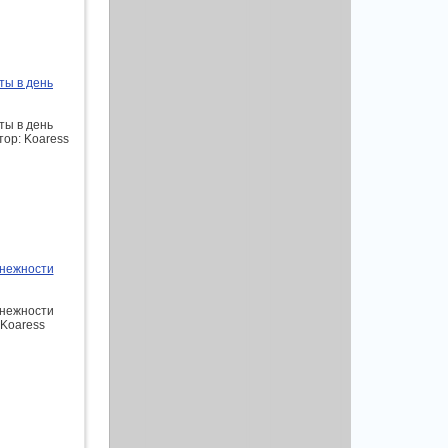
ты в день
ты в день
тор: Koaress
 нежности
 нежности
 Koaress