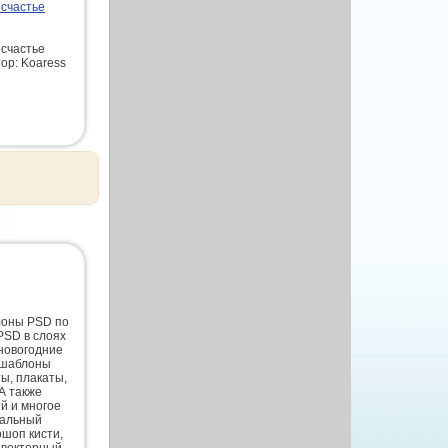
 счастье
 счастье
тор: Koaress
лоны PSD по
PSD в слоях
новогодние
 шаблоны
ты, плакаты,
А также
й и многое
нальный
шоп кисти,