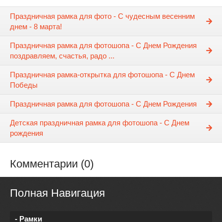
Праздничная рамка для фото - С чудесным весенним
днем - 8 марта!
Праздничная рамка для фотошопа - С Днем Рождения
поздравляем, счастья, радо ...
Праздничная рамка-открытка для фотошопа - С Днем
Победы
Праздничная рамка для фотошопа - С Днем Рождения
Детская праздничная рамка для фотошопа - С Днем
рождения
Комментарии (0)
Полная Навигация
- Рамки