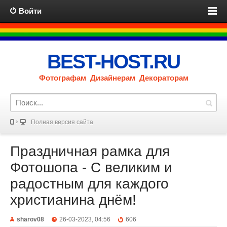
Войти
BEST-HOST.RU
Фотографам Дизайнерам Декораторам
Полная версия сайта
Праздничная рамка для
Фотошопа - С великим и
радостным для каждого
христианина днём!
sharov08
26-03-2023, 04:56
606