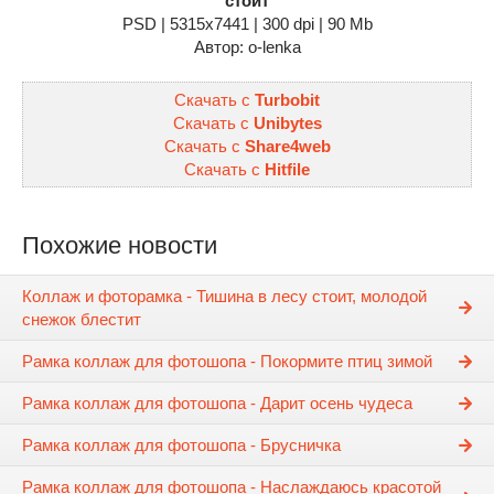
стоит
PSD | 5315x7441 | 300 dpi | 90 Mb
Автор: o-lenka
Скачать с
Turbobit
Скачать с
Unibytes
Скачать с
Share4web
Скачать с
Hitfile
Похожие новости
Коллаж и фоторамка - Тишина в лесу стоит, молодой
снежок блестит
Рамка коллаж для фотошопа - Покормите птиц зимой
Рамка коллаж для фотошопа - Дарит осень чудеса
Рамка коллаж для фотошопа - Брусничка
Рамка коллаж для фотошопа - Наслаждаюсь красотой