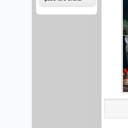
Архитектура
Бизнес
ВСЕ
Бэкграунды и фоны
Абстракция
Еда и напитки
Автомобили
Иконки и кнопки
Аниме
Красота и здоровье
Военные
Люди
Знаменитости
Образование
Игры
Объекты и вещи
Интерьер
Праздники и отдых
Искусство, кино
Культура, кино
Космос
Природа
Мультфильмы
Спорт
Праздники
Сборники
Животные