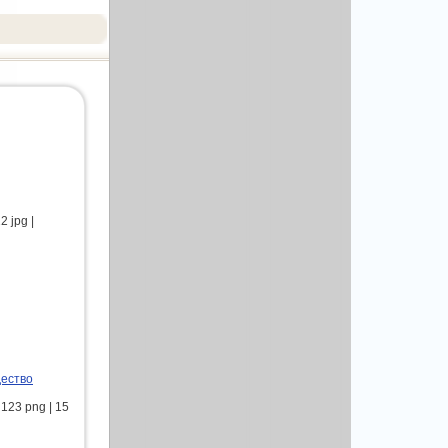
 jpg |
дество
123 png | 15