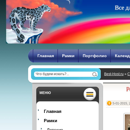
В
с
е
д
Главная
Рамки
Портфолио
Календ
Best-Host.ru
»
С
Р
МЕНЮ
5-01-2015, 
Главная
Рамки
Детские