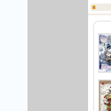
Другой вектор
Природа
Рисованая графика