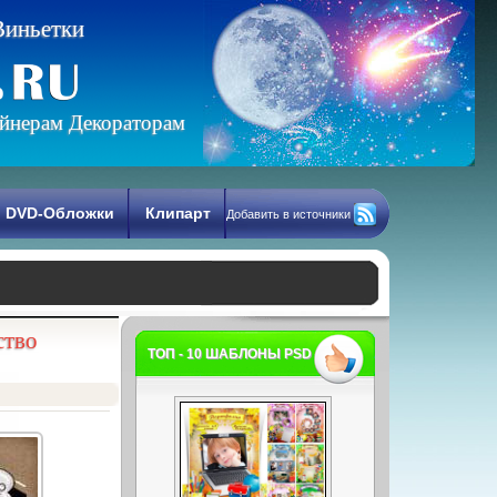
В
и
н
ь
е
т
к
и
йнерам Декораторам
DVD-Обложки
Клипарт
Добавить в источники
ство
ТОП - 10 ШАБЛОНЫ PSD