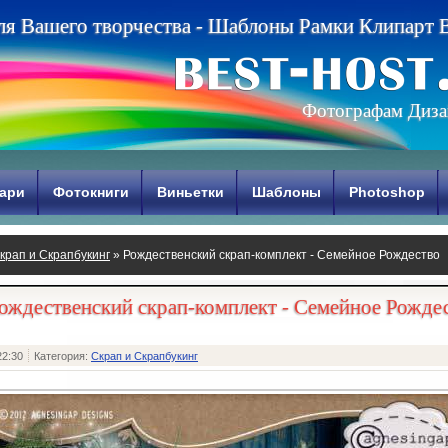
л
я
В
а
ш
е
г
о
т
в
о
р
ч
е
с
т
в
а
-
Ш
а
б
л
о
н
ы
Р
а
м
к
и
К
л
и
п
а
р
т
Фотографам Диза
ари
Фотокниги
Виньетки
Шаблоны
Photoshop
крап и Скрапбукинг
» Рождественский скрап-комплект - Семейное Рождество
ождественский скрап-комплект - Семейное Рожде
22:30
Категория:
Скрап и Скрапбукинг