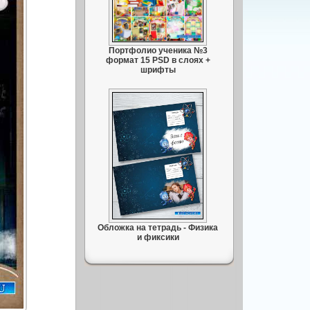
Портфолио ученика №3
формат 15 PSD в слоях +
шрифты
Обложка на тетрадь - Физика
и фиксики