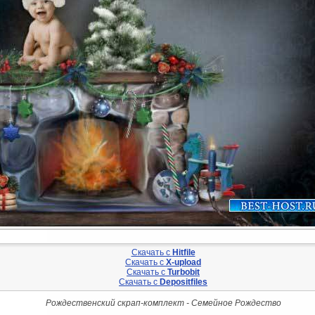
Скачать с
Hitfile
Скачать с
X-upload
Скачать с
Turbobit
Скачать с
Depositfiles
Рождественский скрап-комплект - Семейное Рождество