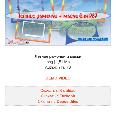
Летние рамочки и маски
png | 1,51 Mb
Author: Ylia RB
DEMO VIDEO
Скачать с
X-upload
Скачать с
Turbobit
Скачать с
Depositfiles