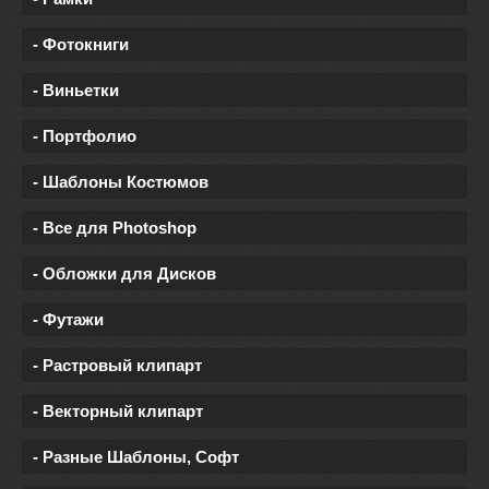
- Фотокниги
- Виньетки
- Портфолио
- Шаблоны Костюмов
- Все для Photoshop
- Обложки для Дисков
- Футажи
- Растровый клипарт
- Векторный клипарт
- Разные Шаблоны, Софт