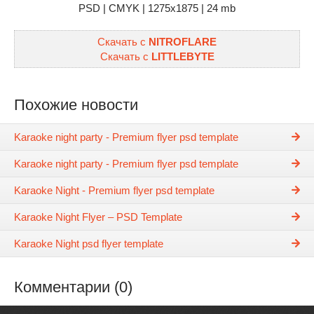
PSD | CMYK | 1275x1875 | 24 mb
Скачать с
NITROFLARE
Скачать с
LITTLEBYTE
Похожие новости
Karaoke night party - Premium flyer psd template
Karaoke night party - Premium flyer psd template
Karaoke Night - Premium flyer psd template
Karaoke Night Flyer – PSD Template
Karaoke Night psd flyer template
Комментарии (0)