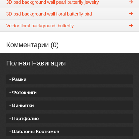
3D psd background wall pearl butterfly jewelry
3D psd background wall floral butterfly bird
Vector floral background, butterfly
Комментарии (0)
Полная Навигация
- Рамки
- Фотокниги
- Виньетки
- Портфолио
- Шаблоны Костюмов