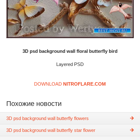
3D psd background wall floral butterfly bird
Layered PSD
DOWNLOAD
NITROFLARE.COM
Похожие новости
3D psd background wall butterfly flowers
3D psd background wall butterfly star flower