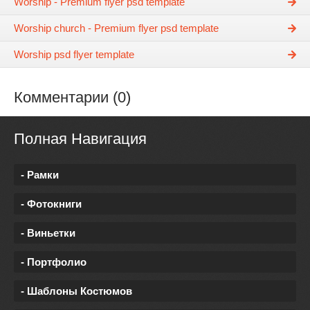
Worship - Premium flyer psd template
Worship church - Premium flyer psd template
Worship psd flyer template
Комментарии (0)
Полная Навигация
- Рамки
- Фотокниги
- Виньетки
- Портфолио
- Шаблоны Костюмов