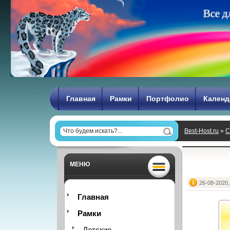
В
с
е
д
Главная
Рамки
Портфолио
Календ
Best-Host.ru
»
С
МЕНЮ
26-08-2020,
Главная
Рамки
Детские