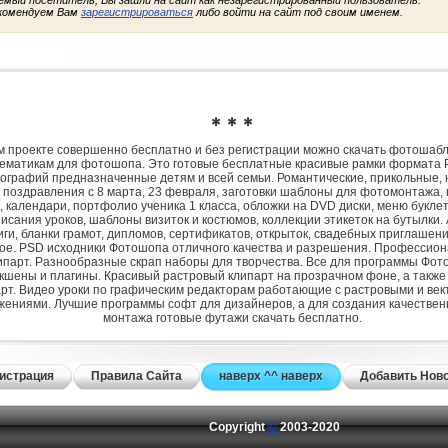
емый посетитель, Вы зашли на сайт как незарегистрированный пользователь.
комендуем Вам
зарегистрироваться
либо войти на сайт под своим именем.
✱ ✱ ✱
 проекте совершенно бесплатно и без регистрации можно скачать фотошаб
ематикам для фотошопа. Это готовые бесплатные красивые рамки формата 
ографий предназначенные детям и всей семьи. Романтические, прикольные, 
 поздравления с 8 марта, 23 февраля, заготовки шаблоны для фотомонтажа,
, календари, портфолио ученика 1 класса, обложки на DVD диски, меню букле
исания уроков, шаблоны визиток и костюмов, коллекции этикеток на бутылки. 
ги, бланки грамот, дипломов, сертификатов, открыток, свадебных приглашени
гое. PSD исходники Фотошопа отличного качества и разрешения. Профессио
парт. Разнообразные скрап наборы для творчества. Все для программы Фото
экшены и плагины. Красивый растровый клипарт на прозрачном фоне, а также
рт. Видео уроки по графическим редакторам работающие с растровыми и ве
жениями. Лучшие программы софт для дизайнеров, а для создания качествен
монтажа готовые футажи скачать бесплатно.
истрация
Правила Сайта
наверх ^^ наверх
Добавить Нов
Copyright
©
2003-2020