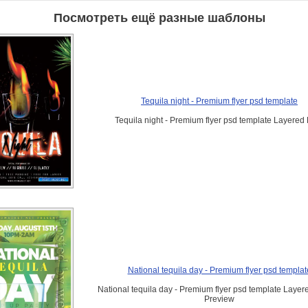
Посмотреть ещё разные шаблоны
Tequila night - Premium flyer psd template
Tequila night - Premium flyer psd template Layere
National tequila day - Premium flyer psd templat
National tequila day - Premium flyer psd template Laye
Preview