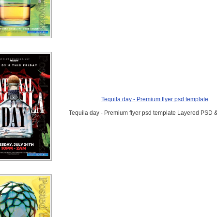
Tequila day - Premium flyer psd template
Tequila day - Premium flyer psd template Layered PSD 