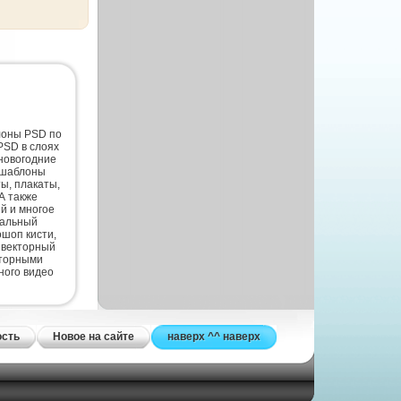
лоны PSD по
PSD в слоях
новогодние
 шаблоны
ты, плакаты,
А также
й и многое
нальный
шоп кисти,
 векторный
кторными
ного видео
ость
Новое на сайте
наверх ^^ наверх