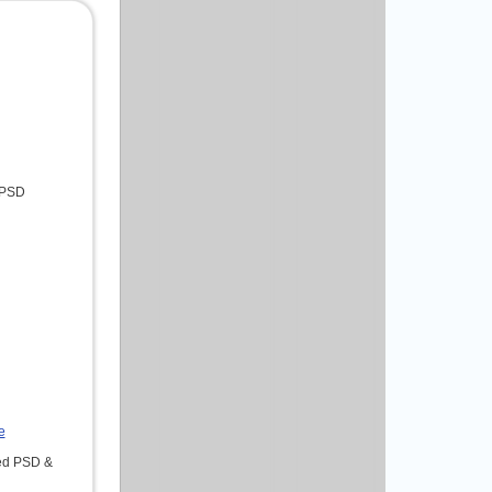
d PSD
e
red PSD &