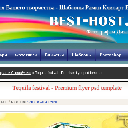
л
я
В
а
ш
е
г
о
т
в
о
р
ч
е
с
т
в
а
-
Ш
а
б
л
о
н
ы
Р
а
м
к
и
К
л
и
п
а
р
т
Фотографам Диза
ари
Фотокниги
Виньетки
Шаблоны
Photoshop
крап и Скрапбукинг
» Tequila festival - Premium flyer psd template
Tequila festival - Premium flyer psd template
 18:11
Категория:
Скрап и Скрапбукинг