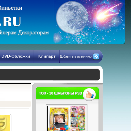
В
и
н
ь
е
т
к
и
йнерам Декораторам
DVD-Обложки
Клипарт
Добавить в источники
ТОП - 10 ШАБЛОНЫ PSD