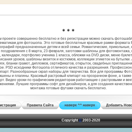
✱ ✱ ✱
 проекте совершенно бесплатно и без регистрации можно скачать фотошаб
ематикам для фотошопа. Это готовые бесплатные красивые рамки формата 
ографий предназначенные детям и всей семьи. Романтические, прикольные, 
 поздравления с 8 марта, 23 февраля, заготовки шаблоны для фотомонтажа,
, календари, портфолио ученика 1 класса, обложки на DVD диски, меню букле
исания уроков, шаблоны визиток и костюмов, коллекции этикеток на бутылки. 
ги, бланки грамот, дипломов, сертификатов, открыток, свадебных приглашени
гое. PSD исходники Фотошопа отличного качества и разрешения. Профессио
парт. Разнообразные скрап наборы для творчества. Все для программы Фото
экшены и плагины. Красивый растровый клипарт на прозрачном фоне, а также
рт. Видео уроки по графическим редакторам работающие с растровыми и ве
жениями. Лучшие программы софт для дизайнеров, а для создания качествен
монтажа готовые футажи скачать бесплатно.
истрация
Правила Сайта
наверх ^^ наверх
Добавить Нов
Copyright
©
2003-2020