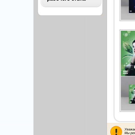
Архитектура
Бизнес
ВСЕ
Бэкграунды и фоны
Абстракция
Еда и напитки
Автомобили
Иконки и кнопки
Аниме
Красота и здоровье
Военные
Люди
Знаменитости
Образование
Игры
Объекты и вещи
Интерьер
Праздники и отдых
Искусство, кино
Культура, кино
Космос
Природа
Мультфильмы
Спорт
Праздники
Сборники
Уважа
Животные
Мы ре