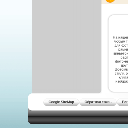
Другой вектор
Природа
Рисованая графика
На нашем
любым т
для фот
рамки
виньеток
расп
фотокни
дру
фотокли
стили, 
клипа
изобра
Google SiteMap
Обратная связь
Рег