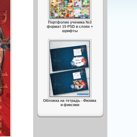
Портфолио ученика №3
формат 15 PSD в слоях +
шрифты
Обложка на тетрадь - Физика
и фиксики