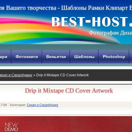
л
я
В
а
ш
е
г
о
т
в
о
р
ч
е
с
т
в
а
-
Ш
а
б
л
о
н
ы
Р
а
м
к
и
К
л
и
п
а
р
т
Фотографам Диза
ари
Фотокниги
Виньетки
Шаблоны
Photoshop
крап и Скрапбукинг
» Drip it Mixtape CD Cover Artwork
Drip it Mixtape CD Cover Artwork
17:08
Категория:
Скрап и Скрапбукинг