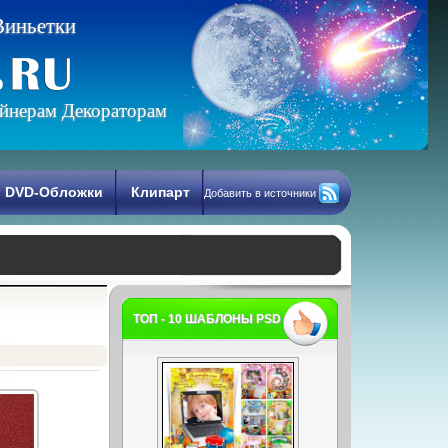
В
и
н
ь
е
т
к
и
йнерам Декораторам
DVD-Обложки
Клипарт
Добавить в источники
ТОП - 10 ШАБЛОНЫ PSD