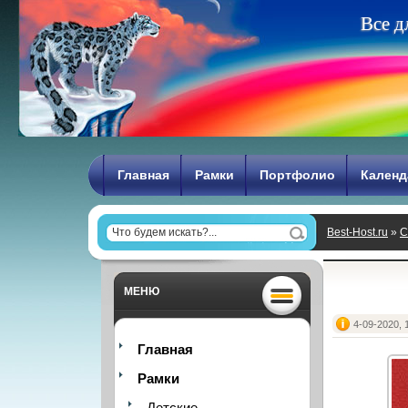
В
с
е
д
Главная
Рамки
Портфолио
Календ
Best-Host.ru
»
С
МЕНЮ
4-09-2020, 
Главная
Рамки
Детские