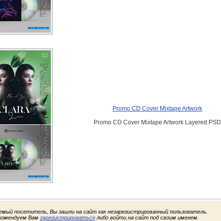
Promo CD Cover Mixtape Artwork
Promo CD Cover Mixtape Artwork Layered PSD
емый посетитель, Вы зашли на сайт как незарегистрированный пользователь.
комендуем Вам
зарегистрироваться
либо войти на сайт под своим именем.