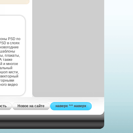
лоны PSD по
PSD в слоях
новогодние
 шаблоны
ты, плакаты,
А также
й и многое
нальный
шоп кисти,
 векторный
кторными
ного видео
ость
Новое на сайте
наверх ^^ наверх