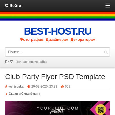
Войти
BEST-HOST.RU
Фотографам Дизайнерам Декораторам
Полная версия сайта
Club Party Flyer PSD Template
wertyozka
20-09-2020, 23:23
659
Скрап и Скрапбукинг