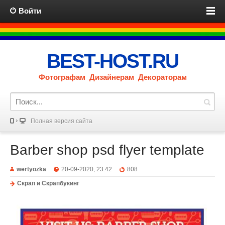
Войти
BEST-HOST.RU
Фотографам Дизайнерам Декораторам
Полная версия сайта
Barber shop psd flyer template
wertyozka
20-09-2020, 23:42
808
Скрап и Скрапбукинг