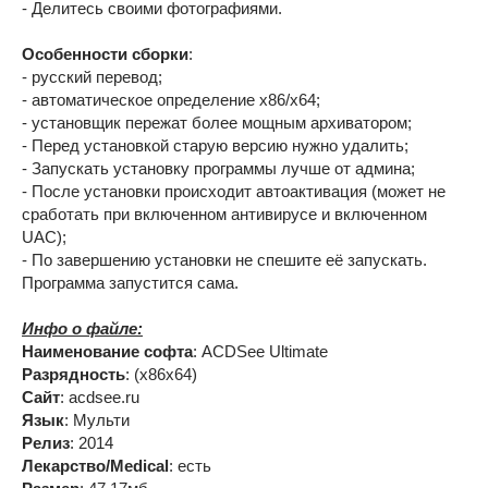
- Делитесь своими фотографиями.
Особенности сборки
:
- русский перевод;
- автоматическое определение x86/x64;
- установщик пережат более мощным архиватором;
- Перед установкой старую версию нужно удалить;
- Запускать установку программы лучше от админа;
- После установки проиcходит автоактивация (может не
сработать при включенном антивирусе и включенном
UAC);
- По завершению установки не спешите её запускать.
Программа запустится сама.
Инфо о файле:
Наименование софта
: ACDSee Ultimate
Разрядность
: (x86x64)
Сайт
: acdsee.ru
Язык
: Мульти
Релиз
: 2014
Лекарство/Medical
: есть