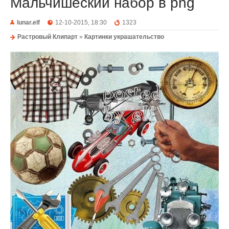
Мальчишеский набор в png
lunar.elf
12-10-2015, 18:30
1323
Растровый Клипарт
»
Картинки украшательство