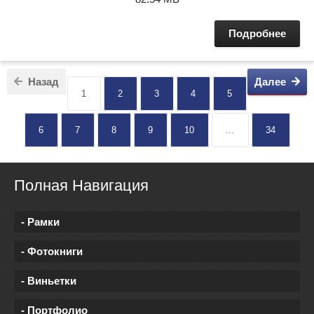
Подробнее
Назад
Далее
1
2
3
4
5
6
7
8
9
10
...
34
Полная Навигация
- Рамки
- Фотокниги
- Виньетки
- Портфолио