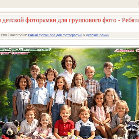
детской фоторамки для группового фото - Ребята
11:00
Категория:
Рамки фотошопа для фотографий
»
Детские рамки