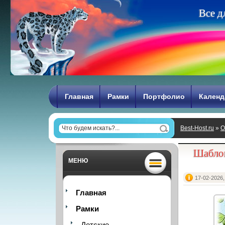
В
с
е
д
Главная
Рамки
Портфолио
Календ
Best-Host.ru
»
О
Шаблон
МЕНЮ
17-02-2026,
Главная
Рамки
Детские