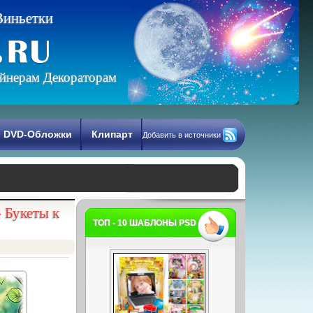
В
и
н
ь
е
т
к
и
йнерам Декораторам
DVD-Обложки
Клипарт
Добавить в источники
 Букеты к
ТОП - 10 ШАБЛОНЫ PSD