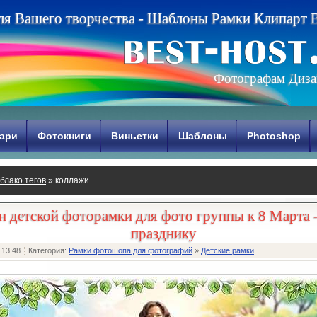
л
я
В
а
ш
е
г
о
т
в
о
р
ч
е
с
т
в
а
-
Ш
а
б
л
о
н
ы
Р
а
м
к
и
К
л
и
п
а
р
т
Фотографам Диза
ари
Фотокниги
Виньетки
Шаблоны
Photoshop
блако тегов
» коллажи
 детской фоторамки для фото группы к 8 Марта -
празднику
 13:48
Категория:
Рамки фотошопа для фотографий
»
Детские рамки