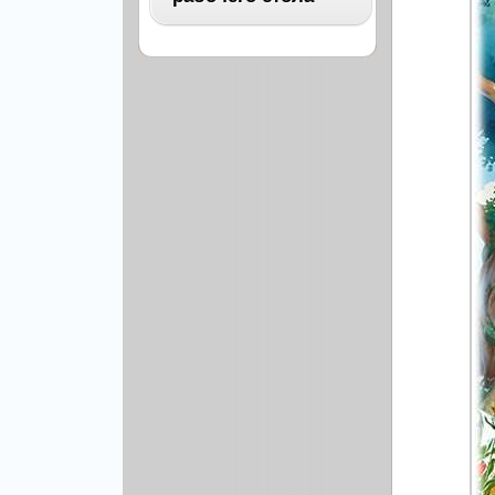
Архитектура
Бизнес
ВСЕ
Бэкграунды и фоны
Абстракция
Еда и напитки
Автомобили
Иконки и кнопки
Аниме
Красота и здоровье
Военные
Люди
Знаменитости
Образование
Игры
Объекты и вещи
Интерьер
Праздники и отдых
Искусство, кино
Культура, кино
Космос
Природа
Мультфильмы
Спорт
Праздники
Сборники
Животные