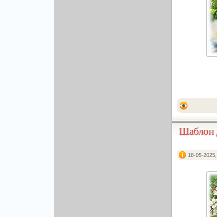
Другой вектор
Природа
Рисованая графика
Шаблон 
18-05-2025,