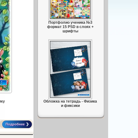
Портфолио ученика №3
формат 15 PSD в слоях +
шрифты
ику
Обложка на тетрадь - Физика
и фиксики
Подробнее