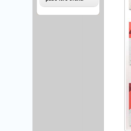
Архитектура
Бизнес
ВСЕ
Бэкграунды и фоны
Абстракция
Еда и напитки
Автомобили
Иконки и кнопки
Аниме
Красота и здоровье
Военные
Люди
Знаменитости
Образование
Игры
Объекты и вещи
Интерьер
Праздники и отдых
Искусство, кино
Культура, кино
Космос
Природа
Мультфильмы
Спорт
Праздники
Сборники
Животные