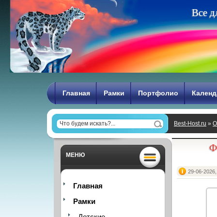
В
с
е
д
Главная
Рамки
Портфолио
Календ
Best-Host.ru
»
О
Ф
МЕНЮ
29-06-2026,
Главная
Рамки
Детские