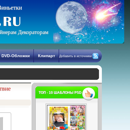
В
и
н
ь
е
т
к
и
йнерам Декораторам
DVD-Обложки
Клипарт
Добавить в источники
твие
ТОП - 10 ШАБЛОНЫ PSD