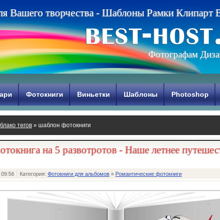
л
я
В
а
ш
е
г
о
т
в
о
р
ч
е
с
т
в
а
-
Ш
а
б
л
о
н
ы
Р
а
м
к
и
К
л
и
п
а
р
т
Фотографам Диза
ари
Фотокниги
Виньетки
Шаблоны
Photoshop
блако тегов
» шаблон фотокниги
отокнига на 5 развотротов - Наше летнее путешес
 09:56
Категория:
Фотокниги для альбомов
»
Романтические фотокниги