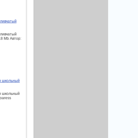
еливчатый
еливчатый
.8 Мb Автор:
ся школьный
ся школьный
Koaress