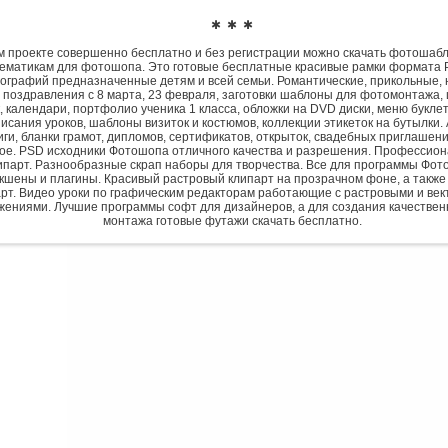
✱ ✱ ✱
 проекте совершенно бесплатно и без регистрации можно скачать фотошаб
ематикам для фотошопа. Это готовые бесплатные красивые рамки формата 
ографий предназначенные детям и всей семьи. Романтические, прикольные, 
 поздравления с 8 марта, 23 февраля, заготовки шаблоны для фотомонтажа,
, календари, портфолио ученика 1 класса, обложки на DVD диски, меню букле
исания уроков, шаблоны визиток и костюмов, коллекции этикеток на бутылки. 
ги, бланки грамот, дипломов, сертификатов, открыток, свадебных приглашени
гое. PSD исходники Фотошопа отличного качества и разрешения. Профессио
парт. Разнообразные скрап наборы для творчества. Все для программы Фото
экшены и плагины. Красивый растровый клипарт на прозрачном фоне, а также
рт. Видео уроки по графическим редакторам работающие с растровыми и ве
жениями. Лучшие программы софт для дизайнеров, а для создания качествен
монтажа готовые футажи скачать бесплатно.