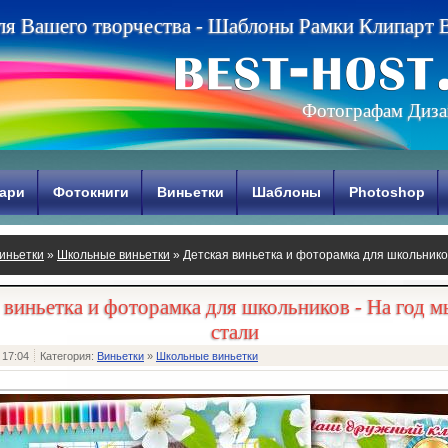
л
я
В
а
ш
е
г
о
т
в
о
р
ч
е
с
т
в
а
-
Ш
а
б
л
о
н
ы
Р
а
м
к
и
К
л
и
п
а
р
т
Фотографам Диза
ари
Фотокниги
Виньетки
Шаблоны
Photoshop
иньетки
»
Школьные виньетки
» Детская виньетка и фоторамка для школьников
 виньетка и фоторамка для школьников - На год м
стали
 17:04
Категория:
Виньетки
»
Школьные виньетки