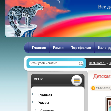
В
с
е
д
Главная
Рамки
Портфолио
Календ
Best-Host.ru
»
В
Детская
МЕНЮ
21-05-2018,
Главная
Рамки
Детские