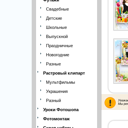
Свадебные
Детские
Школьные
Выпускной
Праздничные
Новогодние
Разные
Растровый клипарт
Мультфильмы
Украшения
Разный
Уважа
Мы ре
Уроки Фотошопа
Фотомонтаж
Скрап наборы