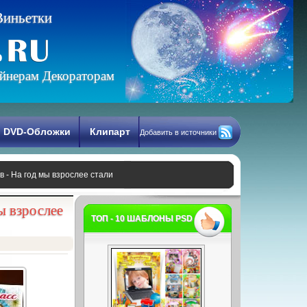
В
и
н
ь
е
т
к
и
йнерам Декораторам
DVD-Обложки
Клипарт
Добавить в источники
 - На год мы взрослее стали
ы взрослее
ТОП - 10 ШАБЛОНЫ PSD