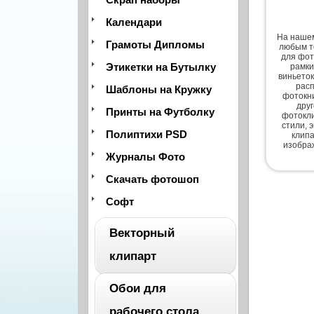
Календари
На нашем
Грамоты Дипломы
любым т
для фот
Этикетки на Бутылку
рамки
виньеток
расп
Шаблоны на Кружку
фотокни
дру
Принты на Футболку
фотокли
стили, 
Полиптихи PSD
клипа
изобра
Журналы Фото
Скачать фотошоп
Софт
Векторный
клипарт
Обои для
ВЕСЬ
рабочего стола