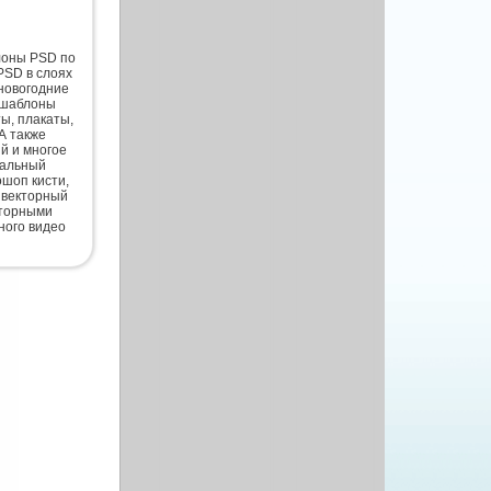
лоны PSD по
PSD в слоях
новогодние
 шаблоны
ты, плакаты,
А также
й и многое
нальный
шоп кисти,
 векторный
кторными
ного видео