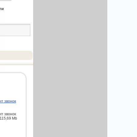
ли
ит звонок
ит звонок
 115,69 Mb