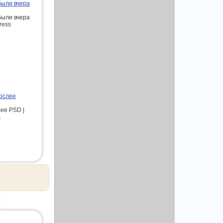
были вчера
были вчера
ress
рослее
ее PSD |
s