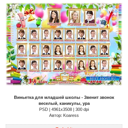
Виньетка для младшей школы - Звенит звонок
веселый, каникулы, ура
PSD | 4961x3508 | 300 dpi
Автор: Koaress