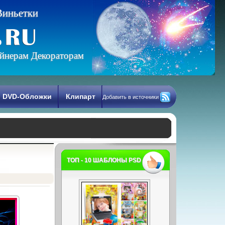
В
и
н
ь
е
т
к
и
йнерам Декораторам
DVD-Обложки
Клипарт
Добавить в источники
ТОП - 10 ШАБЛОНЫ PSD