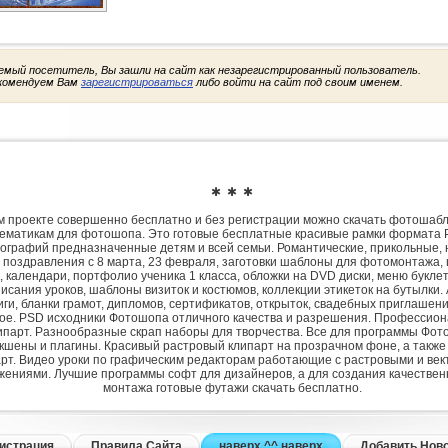
емый посетитель, Вы зашли на сайт как незарегистрированный пользователь.
комендуем Вам
зарегистрироваться
либо войти на сайт под своим именем.
✱ ✱ ✱
 проекте совершенно бесплатно и без регистрации можно скачать фотошаб
ематикам для фотошопа. Это готовые бесплатные красивые рамки формата 
ографий предназначенные детям и всей семьи. Романтические, прикольные, 
 поздравления с 8 марта, 23 февраля, заготовки шаблоны для фотомонтажа,
, календари, портфолио ученика 1 класса, обложки на DVD диски, меню букле
исания уроков, шаблоны визиток и костюмов, коллекции этикеток на бутылки. 
ги, бланки грамот, дипломов, сертификатов, открыток, свадебных приглашени
гое. PSD исходники Фотошопа отличного качества и разрешения. Профессио
парт. Разнообразные скрап наборы для творчества. Все для программы Фото
экшены и плагины. Красивый растровый клипарт на прозрачном фоне, а также
рт. Видео уроки по графическим редакторам работающие с растровыми и ве
жениями. Лучшие программы софт для дизайнеров, а для создания качествен
монтажа готовые футажи скачать бесплатно.
истрация
Правила Сайта
наверх ^^ наверх
Добавить Нов