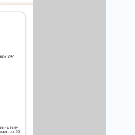
680х1050-
ев на тему
пьютера. 60