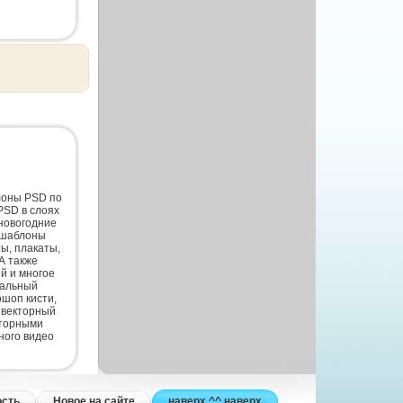
лоны PSD по
PSD в слоях
новогодние
 шаблоны
ты, плакаты,
А также
й и многое
нальный
шоп кисти,
 векторный
кторными
ного видео
ость
Новое на сайте
наверх ^^ наверх