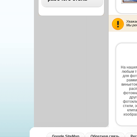
Архитектура
Бизнес
ВСЕ
Бэкграунды и фоны
Уважа
Мы ре
Абстракция
Еда и напитки
Автомобили
Иконки и кнопки
Аниме
Красота и здоровье
Военные
Люди
Знаменитости
На нашем
Образование
любым т
Игры
для фот
Объекты и вещи
рамки
виньеток
Интерьер
расп
Праздники и отдых
фотокни
Искусство, кино
дру
Культура, кино
фотокли
Космос
стили, 
Природа
клипа
Мультфильмы
изобра
Спорт
Праздники
Сборники
Животные
Google SiteMap
Обратная связь
Рег