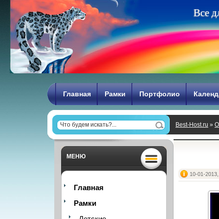
В
с
е
д
Главная
Рамки
Портфолио
Календ
Best-Host.ru
»
О
МЕНЮ
10-01-2013,
Главная
Рамки
Детские