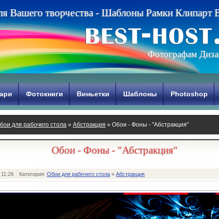
л
я
В
а
ш
е
г
о
т
в
о
р
ч
е
с
т
в
а
-
Ш
а
б
л
о
н
ы
Р
а
м
к
и
К
л
и
п
а
р
т
Фотографам Диза
ари
Фотокниги
Виньетки
Шаблоны
Photoshop
бои для рабочего стола
»
Абстракция
» Обои - Фоны - "Абстракция"
Обои - Фоны - "Абстракция"
 11:26
Категория:
Обои для рабочего стола
»
Абстракция