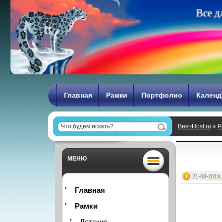
В
с
е
д
Главная
Рамки
Портфолио
Календ
Best-Host.ru
»
Р
МЕНЮ
21-08-2019,
Главная
Рамки
Детские