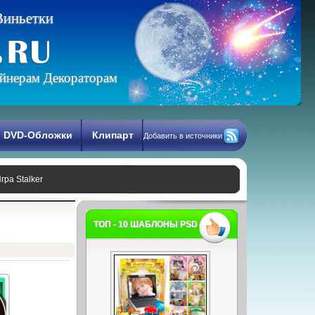
В
и
н
ь
е
т
к
и
йнерам Декораторам
DVD-Обложки
Клипарт
Добавить в источники
ра Stalker
ТОП - 10 ШАБЛОНЫ PSD