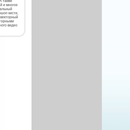
А также
й и многое
нальный
шоп кисти,
 векторный
кторными
ного видео