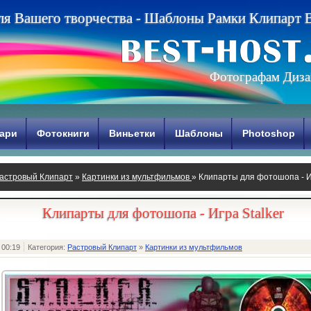
л
я
В
а
ш
е
г
о
т
в
о
р
ч
е
с
т
в
а
-
Ш
а
б
л
о
н
ы
Р
а
м
к
и
К
л
и
п
а
р
т
Фотографам Диза
ари
Фотокниги
Виньетки
Шаблоны
Photoshop
астровый Клипарт
»
Картинки из мультфильмов
» Клипарты для фотошопа - Иг
Клипарты для фотошопа - Игра Stalker
 00:19
Категория:
Растровый Клипарт
»
Картинки из мультфильмов