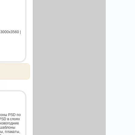
 3000х3560 |
лоны PSD по
PSD в слоях
новогодние
 шаблоны
ты, плакаты,