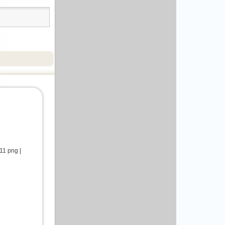
1 png |