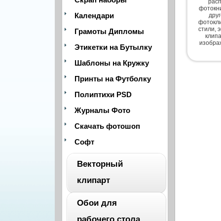
расп
фотокни
Календари
дру
фотокли
стили, 
Грамоты Дипломы
клипа
изобра
Этикетки на Бутылку
Шаблоны на Кружку
Принты на Футболку
Полиптихи PSD
Журналы Фото
Скачать фотошоп
Софт
Векторный
клипарт
Обои для
ВЕСЬ
рабочего стола