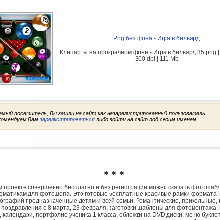
Png без фона - Игра в бильярд
Клипарты на прозрачном фоне - Игра в бильярд 35 png |
300 dpi | 111 Mb
емый посетитель, Вы зашли на сайт как незарегистрированный пользователь.
комендуем Вам
зарегистрироваться
либо войти на сайт под своим именем.
✱ ✱ ✱
 проекте совершенно бесплатно и без регистрации можно скачать фотошаб
ематикам для фотошопа. Это готовые бесплатные красивые рамки формата 
ографий предназначенные детям и всей семьи. Романтические, прикольные, 
 поздравления с 8 марта, 23 февраля, заготовки шаблоны для фотомонтажа,
, календари, портфолио ученика 1 класса, обложки на DVD диски, меню букле