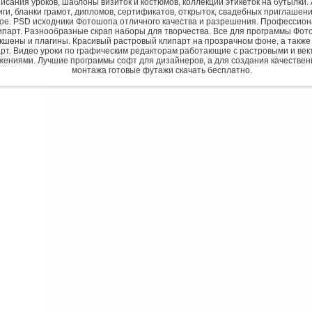
исания уроков, шаблоны визиток и костюмов, коллекции этикеток на бутылки. 
ги, бланки грамот, дипломов, сертификатов, открыток, свадебных приглашени
гое. PSD исходники Фотошопа отличного качества и разрешения. Профессио
парт. Разнообразные скрап наборы для творчества. Все для программы Фото
экшены и плагины. Красивый растровый клипарт на прозрачном фоне, а также
рт. Видео уроки по графическим редакторам работающие с растровыми и ве
жениями. Лучшие программы софт для дизайнеров, а для создания качествен
монтажа готовые футажи скачать бесплатно.