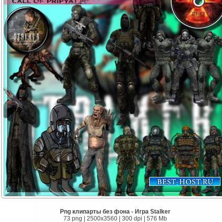
Png клипарты без фона - Игра Stalker
73 png | 2500х3560 | 300 dpi | 576 Mb