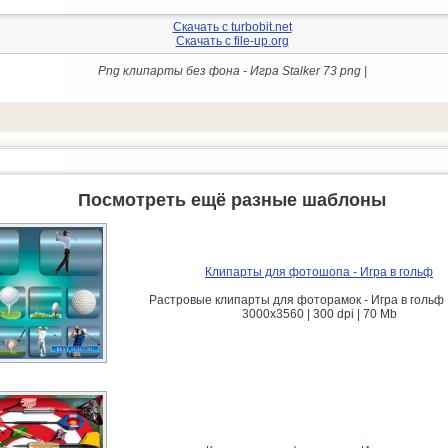
Скачать с turbobit.net
Скачать с file-up.org
Png клипарты без фона - Игра Stalker 73 png |
Посмотреть ещё разные шаблоны
Клипарты для фотошопа - Игра в гольф
Растровые клипарты для фоторамок - Игра в гольф 1
3000х3560 | 300 dpi | 70 Mb