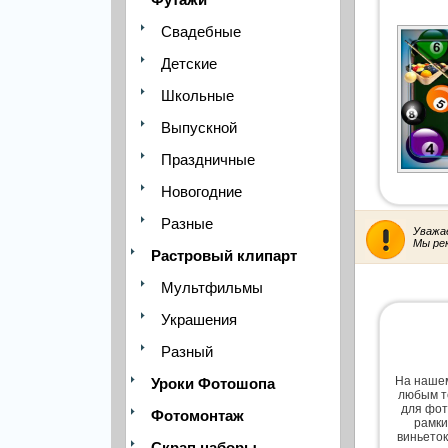
Свадебные
Детские
Школьные
Выпускной
Праздничные
Новогодние
Разные
Уважа
Мы ре
Растровый клипарт
Мультфильмы
Украшения
Разный
На нашем
Уроки Фотошопа
любым т
для фот
Фотомонтаж
рамки
виньеток
Скрап наборы